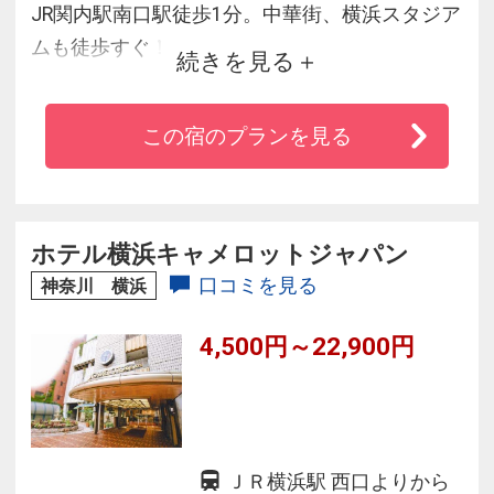
JR関内駅南口駅徒歩1分。中華街、横浜スタジア
ムも徒歩すぐ！
続きを見る
シャンプーバーや貸切大浴場も完備（有料・予
約制）
この宿のプランを見る
インターネット接続無料！有線・無線LAN（Wi-
Fi）全客室対応
ホテル横浜キャメロットジャパン
口コミを見る
神奈川 横浜
4,500円～22,900円
ＪＲ横浜駅 西口よりから