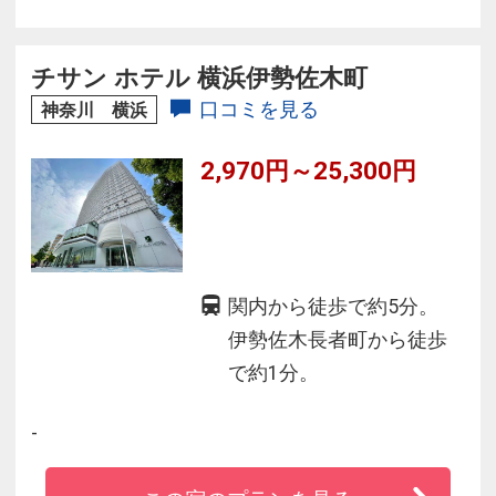
ション。
●選りすぐりのレストランで四季折々の香・味・
彩をご用意しております。
チサン ホテル 横浜伊勢佐木町
口コミを見る
神奈川 横浜
2,970円～25,300円
関内から徒歩で約5分。
伊勢佐木長者町から徒歩
で約1分。
-