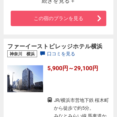
続きを見る
拠点。「ローズホテル横浜」ならではのきめ細
やかなサービス。全184室の広い客室、ベッドは
この宿のプランを見る
全てダブルサイズ。１２才以下のお子様は両親
と添い寝の場合は宿泊無料（ベビーベッドも
有）。身障者の方の専用客室も完備。
ファーイーストビレッジホテル横浜
口コミを見る
神奈川 横浜
5,900円～29,100円
JR/横浜市営地下鉄 桜木町
から徒歩で約5分。
みなとみらい線 馬車道か