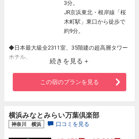
3分。
JR京浜東北・根岸線「桜
木町駅」東口から徒歩で
約9分。
◆日本最大級全2311室、35階建の超高層タワー
ホテル。
続きを見る
◆大浴場・露天風呂やプール、バンケット、最
上階の展望レストランなど５つのレストラン・
この宿のプランを見る
カフェを完備。
◆付近には「横浜赤レンガ倉庫」、「横浜中華
街」、「横浜スタジアム」、「横浜ランドマー
クタワー」など、日本有数の観光名所が徒歩圏
横浜みなとみらい万葉倶楽部
内です。
口コミを見る
神奈川 横浜