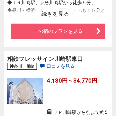
◆ＪＲ川崎駅、京急川崎駅から徒歩５分。
◆品川・横浜へ約９分、羽田空港へも１５分と
続きを見る
アクセス◎。
◆全客室ＷｉＦｉ無料（有線ＬＡＮも無料設
この宿のプランを見る
置）でビジネス利用に最適。
◆各部屋１８平米以上の広さに１５４ｃｍ幅の
ベッド。
◆加湿機能付空気清浄機、大型液晶テレビなど
相鉄フレッサイン川崎駅東口
充実の設備をご用意。
口コミを見る
神奈川 川崎
4,180円～34,770円
ＪＲ川崎駅から徒歩で約5