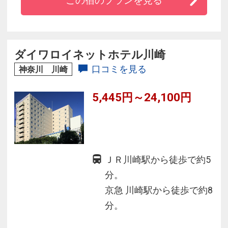
この宿のプランを見る
サウナ、岩盤浴、お食事、ご宴会、多彩なウェ
ルネスに本格エステなどを堪能。地上８階建て
ののびやかな空間に、安らぎを創出する和の意
匠。ここは、都会の中の「温泉郷」です。
ダイワロイネットホテル川崎
口コミを見る
神奈川 川崎
5,445円～24,100円
ＪＲ川崎駅から徒歩で約5
分。
京急 川崎駅から徒歩で約8
分。