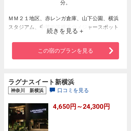
分。
ＭＭ２１地区、赤レンガ倉庫、山下公園、横浜
スタジアム、中華街等横浜のメジャースポット
続きを見る
の至近に位置しています。団体・ビジネス・観
光・滞在・受験・女性や家族連れ大歓迎です。
この宿のプランを見る
桜木町駅、関内駅（ＪＲ・地下鉄）いずれも徒
歩５分です。みなとみらい線馬車道駅５番出口
からは徒歩１分です。馬車道通り赤レンガの建
物です。
ラグナスイート新横浜
口コミを見る
神奈川 新横浜
4,650円～24,300円