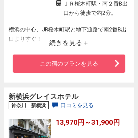
ＪＲ桜木町駅・南２番B出
口から徒歩で約2分。
横浜の中心、JR桜木町駅と地下通路で南2番B出
口よりすぐ！
続きを見る
南改札西口より「野毛ちかみち」におり南2番B
出口より30ｍの好立地リゾートホテル。
この宿のプランを見る
◆みなとみらい・パシフィコ横浜・中華街への
アクセスは抜群！
◆歓楽街の野毛最寄りです。
新横浜グレイスホテル
口コミを見る
神奈川 新横浜
13,970円～31,900円