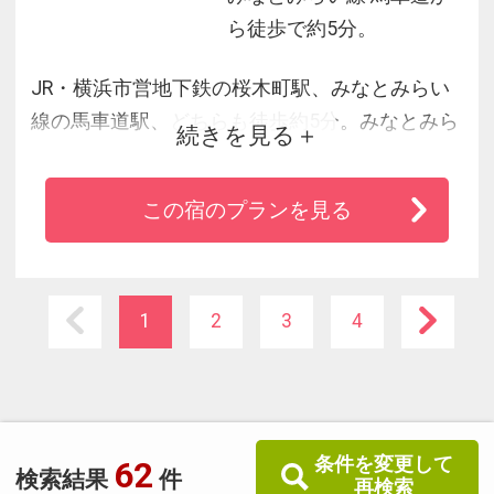
ら徒歩で約5分。
JR・横浜市営地下鉄の桜木町駅、みなとみらい
線の馬車道駅、どちらも徒歩約5分。みなとみら
続きを見る
い、横浜スタジアム、野毛たべもの横丁なども
徒歩圏内です。地元の人たちと同じように横浜
この宿のプランを見る
を堪能してください。
1
2
3
4
条件を変更して
62
検索結果
件
再検索