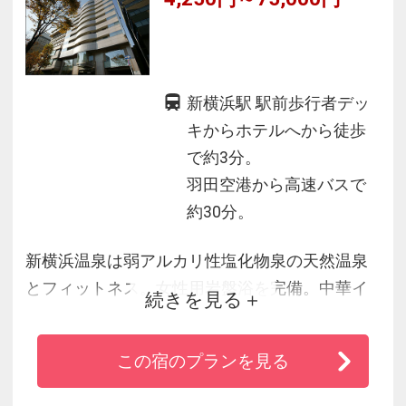
新横浜駅 駅前歩行者デッ
キからホテルへから徒歩
で約3分。
羽田空港から高速バスで
約30分。
新横浜温泉は弱アルカリ性塩化物泉の天然温泉
とフィットネス。女性用岩盤浴を完備。中華イ
続きを見る
タリアンレストランに バンケット会議室 キッチ
ン付きのレジデンス客室はグループや長期のご
この宿のプランを見る
利用に最適 駐車場も６０台完備の駅前シティー
リゾートホテル