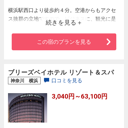
横浜駅西口より徒歩約４分。空港からもアクセ
ス抜群の立地ですので、ビジネスに、観光に是
続きを見る
非ご利用くださいませ。こだわりの客室はヴィ
ンテージモダンのブルックリンスタイルをコン
この宿のプランを見る
セプトに、トイレ、洗面台、バスルームが３点
分離型。特にバスルームは設定した水量でお湯
が自動で泊まる定量止水を全室に導入いたしま
した。スタッフ一同、皆様のお越しを心よりお
ブリーズベイホテル リゾート＆スパ
待ちしております。
口コミを見る
神奈川 横浜
3,040円～63,100円