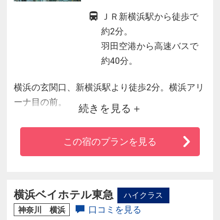
ＪＲ新横浜駅から徒歩で
約2分。
羽田空港から高速バスで
約40分。
横浜の玄関口、新横浜駅より徒歩2分。横浜アリ
ーナ目の前。
続きを見る
新横浜エリア一の高層ホテルで夜景も◎。日産
スタジアムへも徒歩圏内！
この宿のプランを見る
◆都内へのアクセスも良好、品川駅最短約11分
◆晴れた日は上層階から富士山をはじめ港横
浜、新宿新都心のパノラマも楽しめます。バラ
エティ豊かなレストラン・バー・140店舗のショ
横浜ベイホテル東急
ハイクラス
ッピングプラザ・プリンスペペを複合
口コミを見る
神奈川 横浜