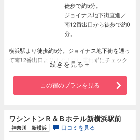
徒歩で約5分。
ジョイナス地下街直進／
南12番出口から徒歩で約0
分。
横浜駅より徒歩約5分。ジョイナス地下街を通っ
て南12番出口よりすぐ！雨に濡れずにチェック
続きを見る
イン可能。専用駐車場完備！
◆チェックイン前、チェックアウト後のお荷物
この宿のプランを見る
をフロントにてお預かりいたします。
◆みなとみらい・元町中華街へは地下鉄で1本で
横浜観光にもアクセス抜群！
ワシントンＲ＆Ｂホテル新横浜駅前
口コミを見る
神奈川 新横浜