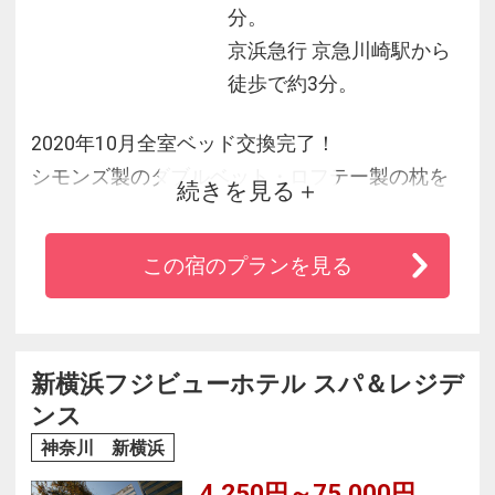
分。
京浜急行 京急川崎駅から
徒歩で約3分。
2020年10月全室ベッド交換完了！
シモンズ製のダブルベット・ロフテー製の枕を
続きを見る
採用し、快適且つゆっくりお寛ぎいただけるワ
ンランク上の空間作り。
この宿のプランを見る
JR川崎駅・京急川崎駅どちらも徒歩5分で羽田・
都心へもアクセス楽々♪ 全室Wi-Fi対応！
全室除菌液パウチ導入・自動チェックイン・ア
ウト機設置♪豊富のフリーアメニティで楽ちんお
新横浜フジビューホテル スパ＆レジデ
泊り☆
ンス
神奈川 新横浜
4,250円～75,000円