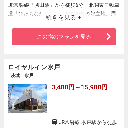
JR常磐線「勝田駅」から徒歩6分、北関東自動車
道「ひたちなか」ICから車で20分の好立地。周
続きを見る
辺には大型工業団地が点在していることに加
え、茨城県内における花の名所の1つでもある国
この宿のプランを見る
営ひたち海浜公園や阿字ヶ浦海水浴場などの施
設も充実しています。ビジネスにも観光にもご
利用いただけます。
ロイヤルイン水戸
茨城 水戸
3,400円～15,900円
JR常磐線 水戸駅から徒歩