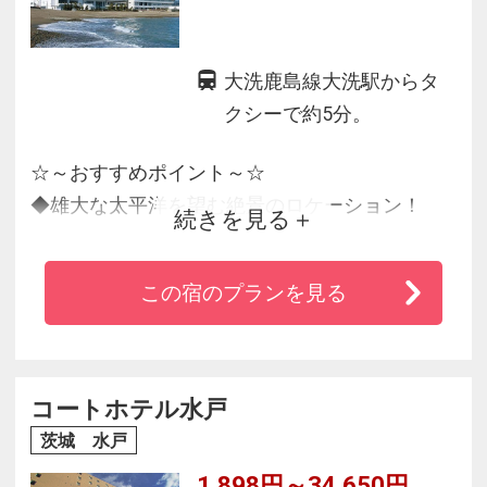
大洗鹿島線大洗駅からタ
クシーで約5分。
☆～おすすめポイント～☆
◆雄大な太平洋を望む絶景のロケーション！
続きを見る
◆海の幸といばらぎの味を食べ放題♪
◆お部屋・お風呂から臨む眺望が自慢です！
この宿のプランを見る
◆アクアワールド大洗やアウトレットなど、周
辺のレジャーも豊富！
コートホテル水戸
茨城 水戸
1,898円～34,650円