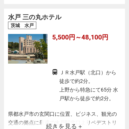
で且つリラックスした空間のご提供をお約束し
ます。
水戸 三の丸ホテル
◆11月1日(金)より全ての客室を禁煙とさせてい
茨城 水戸
ただきます。
5,500円～48,100円
ＪＲ水戸駅（北口）から
徒歩で約2分。
上野から特急にて65分 水
戸駅から徒歩で約2分。
県都水戸市の玄関口に位置、ビジネス、観光の
交通の拠点に最適で水戸駅北口よりペデストリ
続きを見る