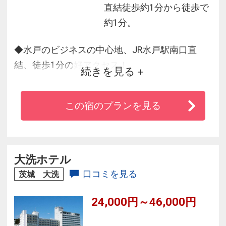
直結徒歩約1分から徒歩で
約1分。
◆水戸のビジネスの中心地、JR水戸駅南口直
結、徒歩1分の好アクセス！
続きを見る
◆アウトレットや水族館が魅力の大洗やひたち
なかへの観光の拠点にも最適♪
この宿のプランを見る
◆全室無料で無線LAN接続OK！
◆全室温水洗浄暖房便器付きトイレ・加湿空気
清浄機・ズボンプレッサー・電気ポットも完
備！
大洗ホテル
◆SDGsの取り組みとして、2024年4月からご連
口コミを見る
茨城 大洗
泊におけるお部屋の清掃はご要望制です♪
24,000円～46,000円