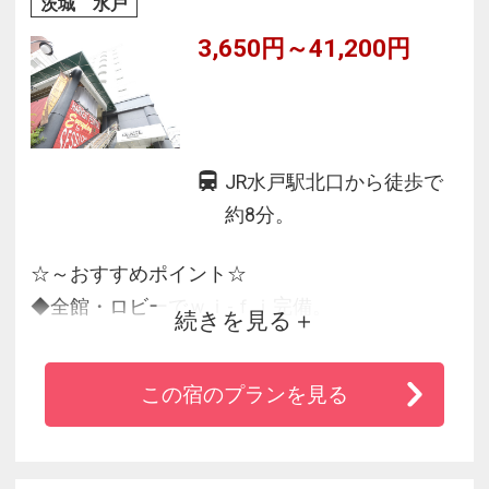
茨城 水戸
3,650円～41,200円
JR水戸駅北口から徒歩で
約8分。
☆～おすすめポイント☆
◆全館・ロビーでｗｉ-ｆｉ完備。
続きを見る
◆2021年3月1日よりアパルームシアター(VOD)
視聴を完全無料化。
この宿のプランを見る
◆水戸駅まで徒歩8分、偕楽園まではお車10分、
水戸インターからお車20分、茨城空港から車・
高速バスで約50分。