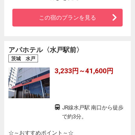
アンデッキ直結。徒歩2分。
春は偕楽園の梅、夏は大洗、阿字ヶ浦の海水
この宿のプランを見る
浴、秋は筑波、袋田の紅葉、冬はひなびた奥久
慈の温泉風情と茨城観光の拠点としてご利用く
ださい。
全客室でWi-Fiが無料接続OK。全客室洗浄便座付
アパホテル〈水戸駅前〉
トイレで快適です。
茨城 水戸
3,233円～41,600円
JR線水戸駅 南口から徒歩
で約3分。
☆～おすすめポイント～☆