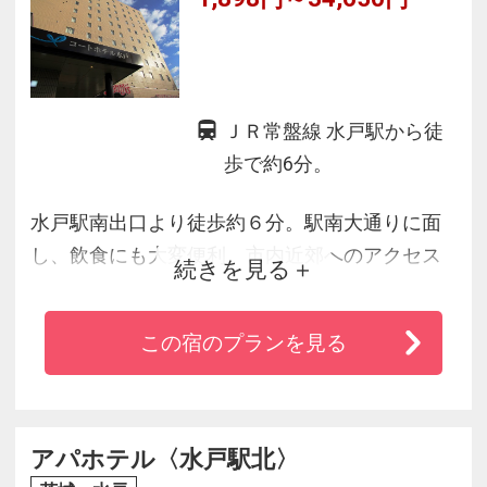
ＪＲ常盤線 水戸駅から徒
歩で約6分。
水戸駅南出口より徒歩約６分。駅南大通りに面
し、飲食にも大変便利。市内近郊へのアクセス
続きを見る
も良好なホテルです。コンビニ徒歩３分圏内に
３軒。全室Wi-Fi接続無料。
この宿のプランを見る
客室数２３５室の水戸周辺では大型のホテル。
国道 6号・50号・51号近隣へのアクセスも良
好。
アパホテル〈水戸駅北〉