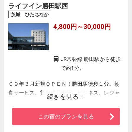
◆朝食は6時30分オープン農園直送新鮮野菜が大
ライフイン勝田駅西
人気。全30品目取り放題。
茨城 ひたちなか
4,800円～30,000円
JR常磐線 勝田駅から徒歩
で約1分。
０９年３月新規ＯＰＥＮ！勝田駅徒歩１分。朝
食サービス、貸出備品充実、ビジネス、レジャ
続きを見る
ーに快適空間を。
インターネット接続無料。リーズナブルで出張
この宿のプランを見る
にもレジャーにもおすすめ。