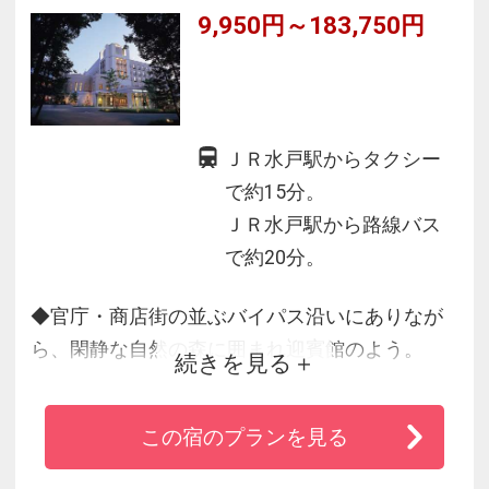
9,950円～183,750円
ＪＲ水戸駅からタクシー
で約15分。
ＪＲ水戸駅から路線バス
で約20分。
◆官庁・商店街の並ぶバイパス沿いにありなが
ら、閑静な自然の森に囲まれ迎賓館のよう。
続きを見る
◆標準タイプのツインルームでも４２平方メー
トルの広さを確保
この宿のプランを見る
◆重厚な造りのインテリアファニチャーや、バ
ルコニーからの緑あふれる豊かな眺望は、贅沢