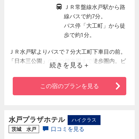
ＪＲ常盤線水戸駅から路
線バスで約7分。
バス停「大工町」から徒
歩で約1分。
ＪＲ水戸駅よりバスで７分大工町下車目の前。
「日本三公園」の１つ偕楽園まで徒歩圏内。ビ
続きを見る
ジネスホテルより快適でシティホテルよりも気
軽に利用できる新しいスタイルのホテル。全室
この宿のプランを見る
に除菌イオン空気清浄機、マルチ携帯電話充電
器完備。全館内無料でＷｉ－ｆｉ設備をご利用
頂けます。
水戸プラザホテル
ハイクラス
口コミを見る
茨城 水戸