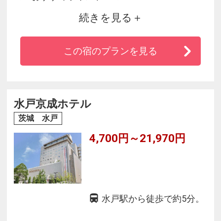
続きを見る
◆40型大型液晶テレビ設置
◆通信速度とセキュリティの面で優れたWi-Fi無
この宿のプランを見る
料接続
◆高速インターネット有線LAN無料接続（Wi-Fi
と同時使用可能）
◆BBCワールドワイドニュース無料放映
水戸京成ホテル
◆ふんわりやわらか高級羽毛布団（デュベ）
茨城 水戸
4,700円～21,970円
水戸駅から徒歩で約5分。