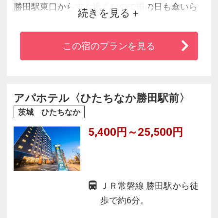
勝田駅東口からすぐ近くなので雨の日も傘いら
続きを見る
ず。国営ひたち海浜公園や、アクアワールド大
洗へのアクセスも最適です。 水戸駅へも電車で1
この宿のプランを見る
駅のロケーション。周辺にはコンビニ、飲食店
も多数あります。
また、段差のないバスルーム、お部屋で一息ミ
ネラルウォーターサービス等、お客様の声にお
アパホテル〈ひたちなか勝田駅前〉
応えし最上級のホスピタリティをご提供してい
茨城 ひたちなか
ます。
5,400円～25,500円
ＪＲ常磐線 勝田駅から徒
歩で約6分。