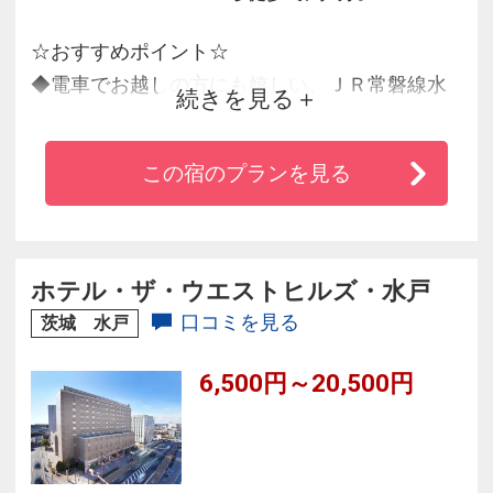
☆おすすめポイント☆
◆電車でお越しの方にも嬉しい、ＪＲ常磐線水
続きを見る
戸駅南口徒歩５分という便利な立地！
◆お車の方は、北関東自動車道水戸南ＩＣより
この宿のプランを見る
約８分！
◆ホテル館内全エリア無料Ｗｉ－Ｆｉ完備！
◆ビジネスセンスとリゾートセンスが調和した
空間！
ホテル・ザ・ウエストヒルズ・水戸
口コミを見る
茨城 水戸
6,500円～20,500円