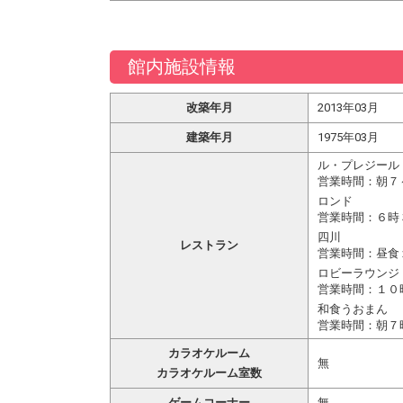
館内施設情報
改築年月
2013年03月
建築年月
1975年03月
ル・プレジール
営業時間：朝７
ロンド
営業時間：６時
四川
レストラン
営業時間：昼食
ロビーラウンジ
営業時間：１０
和食うおまん
営業時間：朝７
カラオケルーム
無
カラオケルーム室数
ゲームコーナー
無