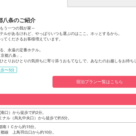
都八条のご紹介
もう一つの我が家～
テルがあるけれど、やっぱりいつも選ぶのはここ。ホッとするから。
ってくださるお客様増えています。
る、永遠の定番ホテル。
 京都八条」。
ひとりおひとりの気持ちに寄り添うおもてなしで、あなたのお越しをお待ち
歩〜5分
宿泊プラン一覧はこちら
(南口）から徒歩で約2分。
ミナル（烏丸中央口）から徒歩で約5分。
都南ＩＣから約15分。
京都線 上鳥羽出口から約10分。