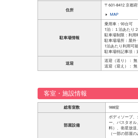
〒601-8412 
住所
MAP
乗用車：93台可
1泊：１泊あたり
駐車場制限：利用
駐車場情報
駐車場場所：屋外
1泊あたり利用可
駐車場特記事項：
送迎（送り）： 無
送迎
送迎（迎え）： 無
客室・施設情報
総客室数
988室
ボディソープ、
ー、バスタオル
部屋設備
料）、衛星放送
（一部の部屋の