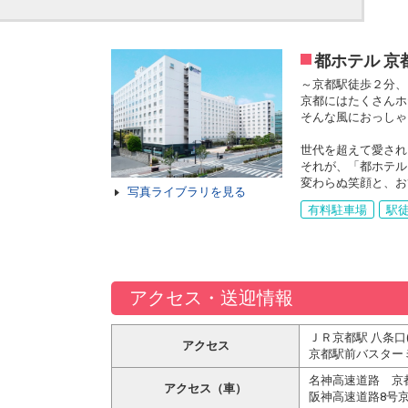
都ホテル 京
～京都駅徒歩２分、
京都にはたくさんホ
そんな風におっしゃ
世代を超えて愛され
それが、「都ホテル
変わらぬ笑顔と、お
写真ライブラリを見る
有料駐車場
駅徒
アクセス・送迎情報
ＪＲ京都駅 八条口
アクセス
京都駅前バスター
名神高速道路 京
アクセス（車）
阪神高速道路8号