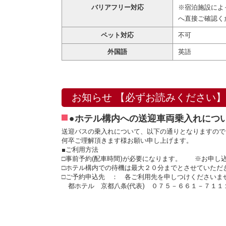
バリアフリー対応
※宿泊施設によ
へ直接ご確認く
ペット対応
不可
外国語
英語
お知らせ 【必ずお読みください】
●ホテル構内への送迎車両乗入れにつ
送迎バスの乗入れについて、以下の通りとなりますので
何卒ご理解頂きます様お願い申し上げます。
■ご利用方法
□事前予約(配車時間)が必要になります。 ※お申し
□ホテル構内での待機は最大２０分までとさせていただ
□ご予約申込先 ： 各ご利用先を申しつけくださいま
都ホテル 京都八条(代表) ０７５－６６１－７１１