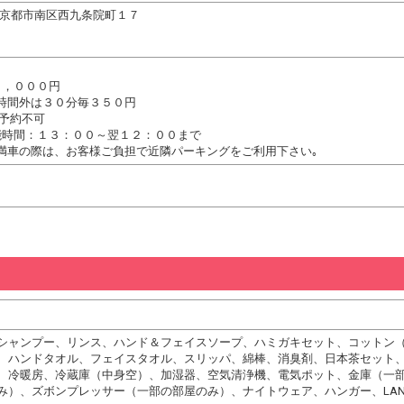
京都府京都市南区西九条院町１７
２，０００円
時間外は３０分毎３５０円
 予約不可
能時間：１３：００～翌１２：００まで
満車の際は、お客様ご負担で近隣パーキングをご利用下さい｡
シャンプー、リンス、ハンド＆フェイスソープ、ハミガキセット、コットン
、ハンドタオル、フェイスタオル、スリッパ、綿棒、消臭剤、日本茶セット
、冷暖房、冷蔵庫（中身空）、加湿器、空気清浄機、電気ポット、金庫（一
み）、ズボンプレッサー（一部の部屋のみ）、ナイトウェア、ハンガー、LA