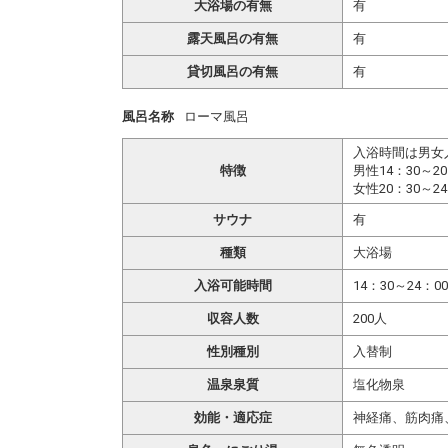
大浴場の有無
有
露天風呂の有無
有
貸切風呂の有無
有
風呂名称
ローマ風呂
入浴時間は男女
特徴
男性14：30～20
女性20：30～24
サウナ
有
種類
大浴場
入浴可能時間
14：30～24：0
収容人数
200人
性別種別
入替制
温泉泉質
塩化物泉
効能・適応症
神経痛、筋肉痛