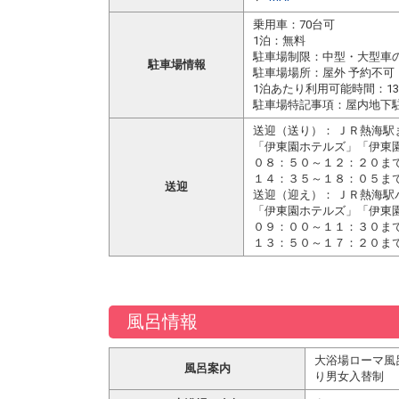
乗用車：70台可
1泊：無料
駐車場制限：中型・大型車
駐車場情報
駐車場場所：屋外 予約不可
1泊あたり利用可能時間：13：
駐車場特記事項：屋内地下
送迎（送り）： ＪＲ熱海駅
「伊東園ホテルズ」「伊東園
０８：５０～１２：２０ま
１４：３５～１８：０５まで
送迎
送迎（迎え）： ＪＲ熱海
「伊東園ホテルズ」「伊東園
０９：００～１１：３０ま
１３：５０～１７：２０まで
風呂情報
大浴場ローマ風
風呂案内
り男女入替制