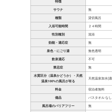
特徴
サウナ
無
種類
貸切風呂
入浴可能時間
２４時間
性別種別
混浴
効能・適応症
無
泉色・にごり湯
無色透明
飲泉適応
不可
禁忌症
無
水質区分（温泉かどうか）・天然
天然温泉加水(適
温泉100%の風呂が有る
料金
宿泊者無料
備品
バスタオル なし
風呂場のバリアフリー
無