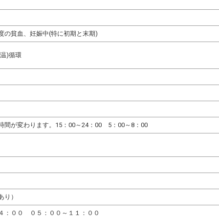
度の貧血、妊娠中(特に初期と末期)
温)循環
間が変わります。15：00～24：00 5：00～8：00
あり）
４：００ ０５：００～１１：００