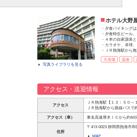
ホテル大野
・夕食バイキングは
・夕食時生ビール、
・４本の自家源泉と
・カラオケ、卓球、
・ＪＲ熱海駅から無
大浴場
温泉
写真ライブラリを見る
アクセス・送迎情報
ＪＲ熱海駅【１３：５０～１
アクセス
ＪＲ熱海駅から路線バスで
アクセス（車）
東名高速厚木ＩＣから約60
〒413-0023 静岡県熱海
住所
MAP