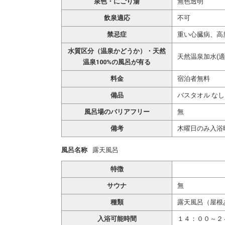
泉色・にごり湯
無色透明
飲泉適応
不可
禁忌症
重い心臓病、高
水質区分（温泉かどうか）・天然
天然温泉加水(適
温泉100%の風呂が有る
料金
宿泊者無料
備品
バスタオル なし
風呂場のバリアフリー
無
備考
木曜日のみ入浴時
風呂名称
露天風呂
特徴
サウナ
無
種類
露天風呂（屋根
入浴可能時間
１４：００～２