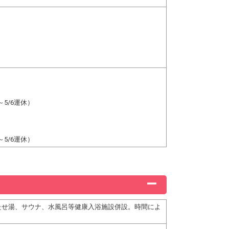
5/6運休）
5/6運休）
たせ湯、サウナ、水風呂等健康入浴施設併設。時間によ