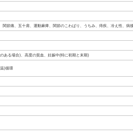
、関節痛、五十肩、運動麻痺、関節のこわばり、うちみ、痔疾、冷え性、病
熱のある場合)、高度の貧血、妊娠中(特に初期と末期)
温)循環