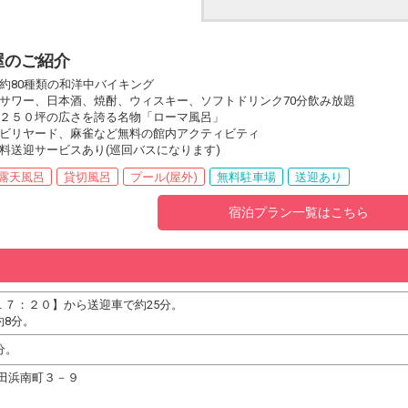
屋のご紹介
約80種類の和洋中バイキング
サワー、日本酒、焼酎、ウィスキー、ソフトドリンク70分飲み放題
２５０坪の広さを誇る名物「ローマ風呂」
ビリヤード、麻雀など無料の館内アクティビティ
料送迎サービスあり(巡回バスになります)
露天風呂
貸切風呂
プール(屋外)
無料駐車場
送迎あり
宿泊プラン一覧はこちら
７：２０】から送迎車で約25分。
約8分。
分。
市和田浜南町３－９