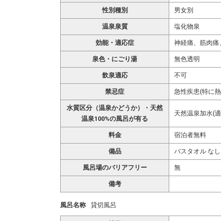
性別種別
男女別
温泉泉質
塩化物泉
効能・適応症
神経痛、筋肉痛
泉色・にごり湯
無色透明
飲泉適応
不可
禁忌症
急性疾患(特に
水質区分（温泉かどうか）・天然
天然温泉加水(適
温泉100%の風呂が有る
料金
宿泊者無料
備品
バスタオル なし
風呂場のバリアフリー
無
備考
風呂名称
貸切風呂