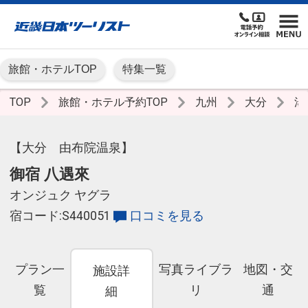
旅館・ホテルTOP
特集一覧
TOP
旅館・ホテル予約TOP
九州
大分
湯
【大分 由布院温泉】
御宿 八遇來
オンジュク ヤグラ
宿コード:S440051
口コミを見る
プラン一
写真ライブラ
地図・交
施設詳
覧
リ
通
細