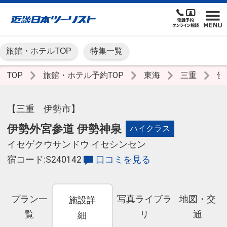
旅館・ホテルTOP
特集一覧
TOP
旅館・ホテル予約TOP
東海
三重
伊
【三重 伊勢市】
伊勢外宮参道 伊勢神泉
ハイクラス
イセゲクウサンドウ イセシンセン
宿コード:S240142
口コミを見る
プラン一
写真ライブラ
地図・交
施設詳
覧
リ
通
細