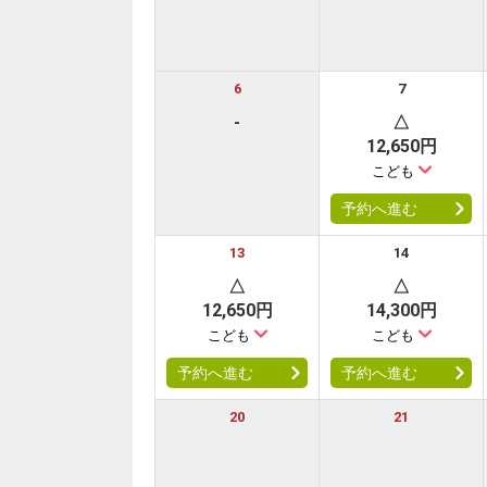
フリ
旅館
6
7
-
△
12,650円
こども
予約へ進む
13
14
△
△
12,650円
14,300円
こども
こども
予約へ進む
予約へ進む
20
21