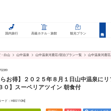
国内旅行
高級ホテル・旅館
観光プラン
賀・白山
山中温泉
山中温泉河鹿荘/宿泊プラン一覧
山中温泉河鹿荘
0289
からお得】２０２５年８月１日山中温泉にリ
３０】スーペリアツイン 朝食付
ド：HBS110N]