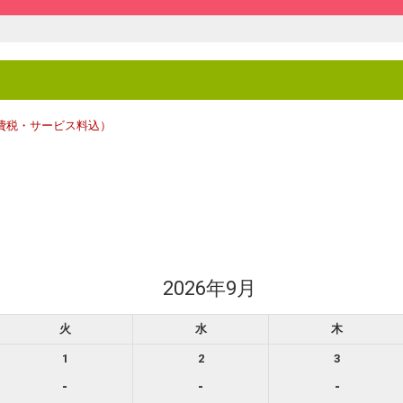
費税・サービス料込）
2026年9月
リーセレクション・クーポンコードのご利用について
火
水
木
ーセレクションをご利用いただけない商品
1
2
3
回数券類、ギフト券、外国通貨、直接契約型宿泊プラン、土産品、旅行積立商
が指定した商品が利用できません。
-
-
-