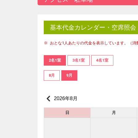
基本代金カレンダー・空席照会
おとな1人あたりの代金を表示しています。（消
2名1室
3名1室
4名1室
8月
9月
フ
2026年8月
日
月
フリ
JR
当社