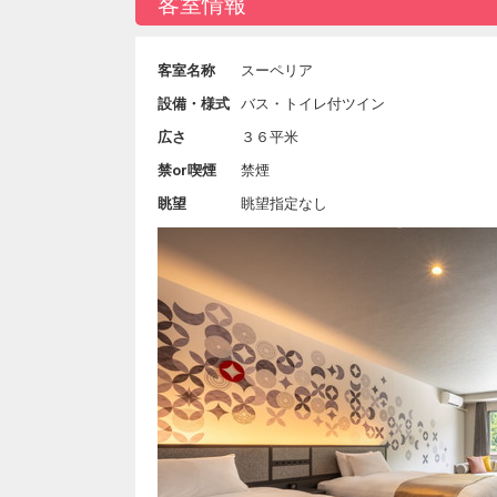
客室情報
客室名称
スーペリア
設備・様式
バス・トイレ付ツイン
広さ
３６平米
禁or喫煙
禁煙
眺望
眺望指定なし