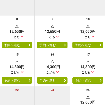
ーセレクション・クーポンコードをご利用いただけない商品
・ホテルなど宿泊施設での現地支払いにはご利用いただけません。
8
9
10
△
△
△
閉じる
12,650円
12,650円
12,650円
こども
こども
こども
予約へ進む
予約へ進む
予約へ進む
15
16
17
△
△
△
14,300円
14,300円
14,300円
こども
こども
こども
予約へ進む
予約へ進む
予約へ進む
22
23
24
△
12,650円