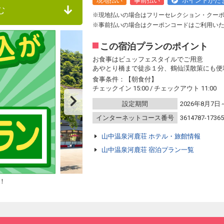
現地払い
事前払い
ポイントがた
む
※現地払いの場合はフリーセレクション・クー
※事前払いの場合はクーポンコードはご利用い
この宿泊プランのポイント
お食事はビュッフェスタイルでご用意
あやとり橋まで徒歩１分、鶴仙渓散策にも便
食事条件：【朝食付】
チェックイン 15:00 / チェックアウト 11:00
設定期間
2026年8月7日
インターネットコース番号
3614787-1736
山中温泉河鹿荘 ホテル・旅館情報
山中温泉河鹿荘 宿泊プラン一覧
！