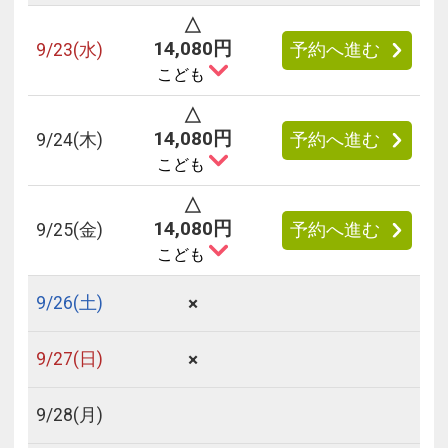
いて
△
14,080円
フリーセレクションをご利用いただけない商品
9/
23
(水)
予約へ進む
こども
JR回数券類、ギフト券、外国通貨、直接契約型宿泊プラン、土
産品、旅行積立商品、当社が指定した商品が利用できません。
△
14,080円
9/
24
(木)
予約へ進む
フリーセレクション・クーポンコードをご利用いただけな
こども
い商品
旅館・ホテルなど宿泊施設での現地支払いにはご利用いただけま
△
せん。
14,080円
9/
25
(金)
予約へ進む
こども
閉じる
×
9/
26
(土)
×
9/
27
(日)
9/
28
(月)