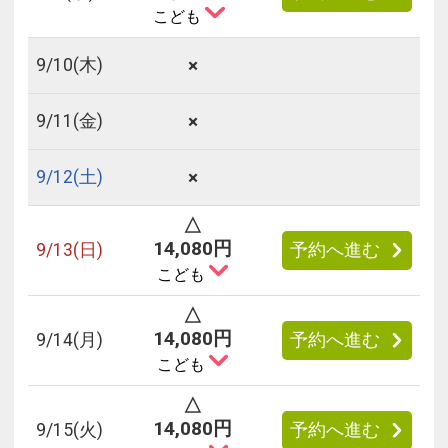
こども
×
9/
10
(木)
×
9/
11
(金)
×
9/
12
(土)
△
14,080円
9/
13
(日)
予約へ進む
こども
△
14,080円
9/
14
(月)
予約へ進む
こども
△
14,080円
9/
15
(火)
予約へ進む