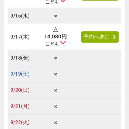
こども
×
9/
16
(水)
△
14,080円
9/
17
(木)
予約へ進む
こども
×
9/
18
(金)
×
9/
19
(土)
×
9/
20
(日)
×
9/
21
(月)
×
9/
22
(火)
フリーセレクション・クーポンコードのご利用につ