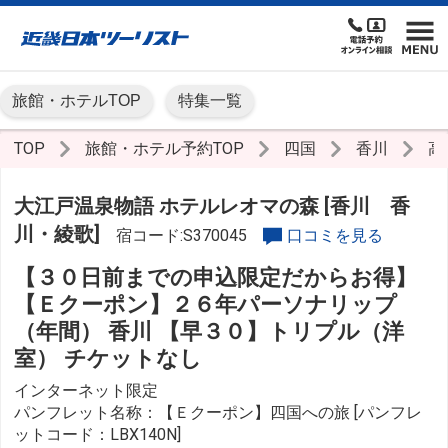
旅館・ホテルTOP
特集一覧
TOP
旅館・ホテル予約TOP
四国
香川
高
大江戸温泉物語 ホテルレオマの森 [香川 香
川・綾歌]
宿コード:S370045
口コミを見る
【３０日前までの申込限定だからお得】
【Ｅクーポン】２６年パーソナリップ
（年間） 香川 【早３０】トリプル（洋
室） チケットなし
インターネット限定
パンフレット名称：【Ｅクーポン】四国への旅 [パンフレ
ットコード：LBX140N]