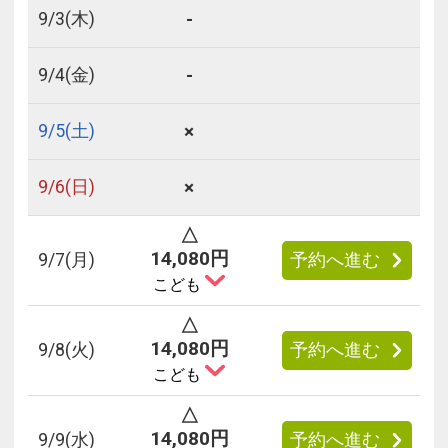
-
9/
3
(木)
-
9/
4
(金)
×
9/
5
(土)
×
9/
6
(日)
△
14,080円
9/
7
(月)
予約へ進む
こども
△
14,080円
9/
8
(火)
予約へ進む
こども
△
14,080円
9/
9
(水)
予約へ進む