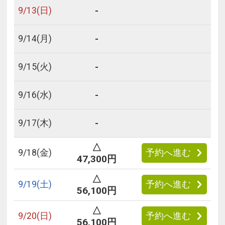
-
9/
13
(日)
-
9/
14
(月)
-
9/
15
(火)
-
9/
16
(水)
-
9/
17
(木)
△
9/
18
(金)
予約へ進む
47,300円
△
9/
19
(土)
予約へ進む
56,100円
△
9/
20
(日)
予約へ進む
56,100円