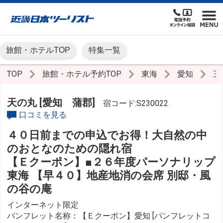
旅館・ホテルTOP
特集一覧
TOP
旅館・ホテル予約TOP
東海
愛知
三
天の丸 [愛知 蒲郡]
宿コード:S230022
口コミを見る
４０日前までの申込でお得！大自然の中
のおとなのための隠れ宿
【Ｅクーポン】■２６年度パーソナリップ
東海 【早４０】地産地消の会席 別邸・風
の谷の庵
インターネット限定
パンフレット名称：【Ｅクーポン】愛知 [パンフレットコ