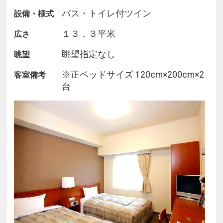
バス・トイレ付ツイン
設備・様式
１３．３平米
広さ
眺望指定なし
眺望
※正ベッドサイズ 120cm×200cm×2
客室備考
台