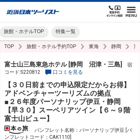
旅館・ホテルTOP
特集一覧
TOP
旅館・ホテル予約TOP
東海
静岡
沼
富士山三島東急ホテル [静岡 沼津・三島]
宿
コード:S220812
口コミを見る
【３０日前までの申込限定だからお得】
アドベンチャーツーリズムの拠点
■２６年度パーソナリップ伊豆・静岡
【早３０】スーペリアツイン【６～９階
富士山ビュー】
パンフレット名称：パーソナリップ伊豆 [パ
ンフレットコード：CAK1110]