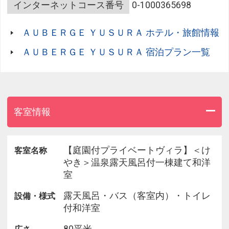
ださい。
インターネットコース番号
0-1000365698
【記念日プラン特典】
ＡＵＢＥＲＧＥ ＹＵＳＵＲＡ ホテル・旅館情報
●シャンパン ハーフボトルを夕食時にご提供
●アニバーサリーケーキをご夕食時にご用意
ＡＵＢＥＲＧＥ ＹＵＳＵＲＡ 宿泊プラン一覧
（ケーキサイズは４号となります）
備考欄にお祝いの内容をご記載くださいませ。
素材の味を活かし和懐石の伝統を守りつつ、唯一無
客室情報
二の味わいを提供する【AUBERGE YUSURA】の夕
食。
快適にお過ごしいただけるよう、設えにこだわった
【庭園付プライベートヴィラ】＜け
客室名称
プライベート空間の客室。
やき＞温泉露天風呂付一棟建て和洋
温泉を愉しめる露天風呂や、快適な眠りを約束する
室
ベッドなど、至福のひとときをお過ごしください。
露天風呂・バス（客室内）・トイレ
設備・様式
付和洋室
■おもてなし■
・ミニバー（冷蔵庫）内のドリンクを、無料でお召
80平米