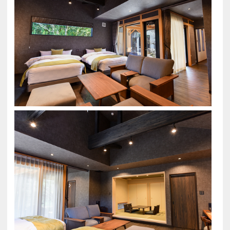
※お食事時間は、7時30分/8時/8時30分/9時よりお
選びいただけますチェックイン時にお伺いいたしま
す
■お風呂■
各客室の露天風呂では、三重県【榊原温泉】の湯を
お愉しみいただけます。
美容液のような泉質は、肌に優しく日本三名湯とし
て親しまれております。
内風呂の浴槽には、木曽檜を使用しております。
※内風呂は、温泉ではございません。
※別途、お一人様につき入湯税150円を頂戴いたし
ます