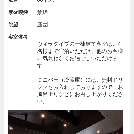
広さ
し上がりいただけます
・女性の方には、MIKIMOTO製のスペシャルアメニ
禁煙
禁or喫煙
ティをご用意しております
庭園
眺望
（化粧水・乳液・メイク落とし など）
客室備考
■ご夕食■
ヴィラタイプの一棟建て客室は、4
伊勢湾の新鮮な魚介や三重の大地で育まれた季節の
名様まで宿泊いただけ、他のお客様
野菜など、地産食材をふんだんに使用。
に気兼ねなくお過ごしいただけま
料理人の技が光る和懐石を、個室のお食事処にてご
す。
提供いたします。
ミニバー（冷蔵庫）には、無料ドリ
お食事時間は、18:00／18:30／19:00よりお選びい
ンクをお入れしておりますので、お
ただけます
風呂上りなどにお召し上がりくださ
上記時間以外をご希望の方は直接施設にお問い合わ
い。
せください。
■朝食■
一日の始まりにふさわしい、体にやさしい和朝食を
ご用意。