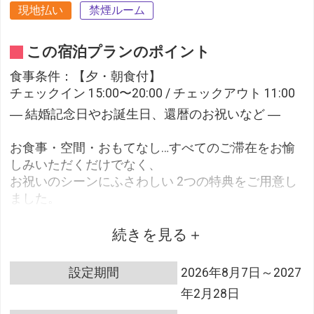
現地払い
禁煙ルーム
この宿泊プランのポイント
食事条件：【夕・朝食付】
チェックイン 15:00〜20:00 / チェックアウト 11:00
― 結婚記念日やお誕生日、還暦のお祝いなど ―
お食事・空間・おもてなし…すべてのご滞在をお愉
しみいただくだけでなく、
お祝いのシーンにふさわしい 2つの特典をご用意し
ました。
大切な一日を、心に残るひとときへと演出いたしま
す。
続きを見る
大切な人と過ごす記念日を、かけがえのない思い出
設定期間
2026年8月7日～2027
に…
年2月28日
AUBERGE YUSURA で心温まるひとときをお愉しみく