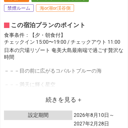
禁煙ルーム
海or湖or渓谷側
この宿泊プランのポイント
食事条件：【夕・朝食付】
チェックイン 15:00〜19:00 / チェックアウト 11:00
日本の穴場リゾート 奄美大島最南端で過ごす贅沢な
時間
－－－目の前に広がるコバルトブルーの海
－－－満天に輝く星空
都会の喧騒を忘れゆったりとした奄美時間を
続きを見る
味わってはいかがでしょうか
設定期間
2026年8月10日～
2027年2月28日
○夕食