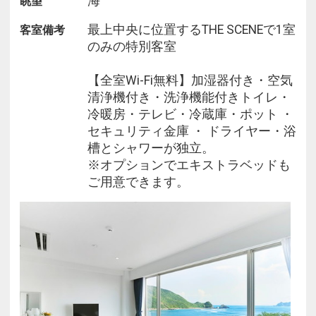
ッツァ / 鹿児島黒牛もも肉の炭火焼き / ココナッツ
海
眺望
のブランマンジェ など
最上中央に位置するTHE SCENEで1室
客室備考
のみの特別客室
◇和食
旬の食材を厳選して使用。近海産の魚介類は鮮度を
【全室Wi-Fi無料】加湿器付き・空気
重視し最高の状態で味わえるよう工夫しています。
清浄機付き・洗浄機能付きトイレ・
出汁を利かせた滋味豊かな味わいで、季節を感じる
冷暖房・テレビ・冷蔵庫・ポット ・
ことができる和食です。
セキュリティ金庫 ・ ドライヤー・浴
槽とシャワーが独立。
メニュー例
※オプションでエキストラベッドも
自家製豆腐 / 前菜5種盛り / 鴨肉と野菜の沢煮椀 / 奄
ご用意できます。
美産鮮魚のお造り /
鹿児島黒牛リブロースと夷守ポークの出汁しゃぶ /
近海鮮魚の炙り飯 / 自家製みきの杏仁豆腐 など
【朝食】
光あふれる開放的な空間で、
地元の食材を使った料理や奄美の郷土料理、季節の