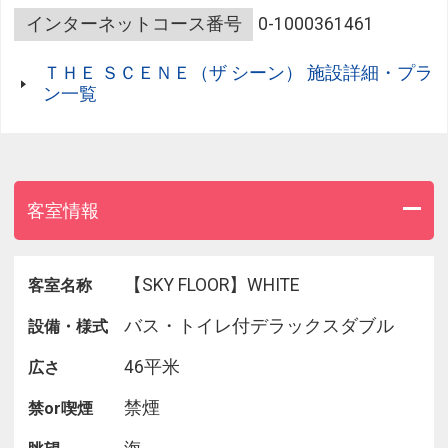
「和食」と「イタリアン」のコースがございます。
インターネットコース番号
0-1000361461
・奇数日：イタリアン
ＴＨＥ ＳＣＥＮＥ（ザ シーン） 施設詳細・プラ
・偶数日：和食
ン一覧
予約の際は日付をご確認ください。
◇イタリアン
素材本来の味を活かすため、刺激の強いニンニクや
トウガラシは私用せず、調味料は塩とオリーブオイ
客室情報
ルで味付け。
食材が本来持つ「甘さ」「辛さ」などのうまみを最
大限に引き出した自然派のイタリアンです。
【SKY FLOOR】WHITE
客室名称
バス・トイレ付デラックスダブル
設備・様式
メニュー例
トマトとカラスミの冷製カッペリーニ / モッツアレ
46平米
広さ
ラのフルーツトマトのサラダ仕立て / 地鶏胸肉のコ
トレッタ
禁煙
禁or喫煙
季節野菜のスパゲッティーニ / 近海鮮魚のアクアパ