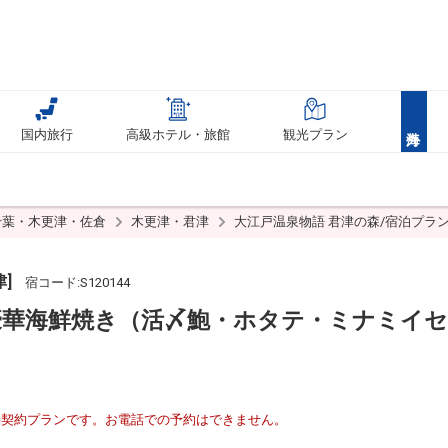
国内旅行
高級ホテル・旅館
観光プラン
千葉・木更津・佐倉
木更津・君津
大江戸温泉物語 君津の森/宿泊プラ
]
宿コード:S120144
華海鮮焼き（活〆鮑・ホタテ・ミナミイセエ
接契約プランです。お電話での予約はできません。