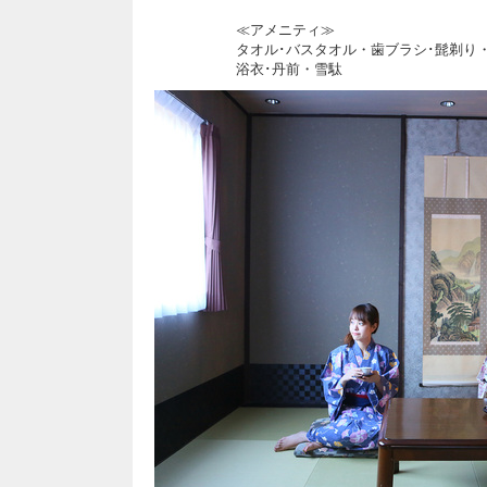
≪アメニティ≫
タオル･バスタオル・歯ブラシ･髭剃り
浴衣･丹前・雪駄