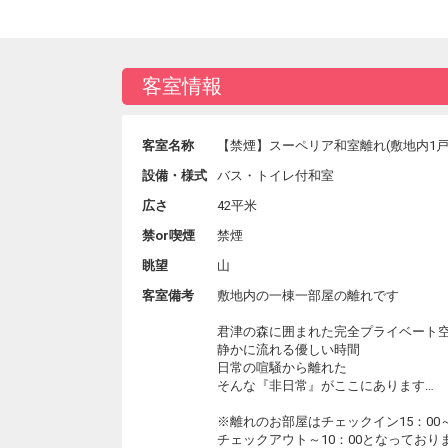
客室情報
客室名称
【禁煙】スーペリア和室離れ(敷地内1戸
設備・様式
バス・トイレ付和室
広さ
42平米
禁or喫煙
禁煙
眺望
山
客室備考
敷地内の一棟一部屋の離れです
君津の森に囲まれた完全プライベート
静かに流れる優しい時間
日常の喧騒から離れた
そんな『非日常』がここにあります…
※離れのお部屋はチェックイン15：00
チェックアウト～10：00となっており