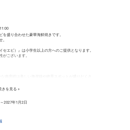
1:00
ビを盛り合わせた豪華海鮮焼きです。
せ。
イセエビ）』は小学生以上の方へのご提供となります。
性がございます。
かな南房総は美しい海岸線や絶景スポットが盛りだくさ
と自然を活かしたテーマパークや、洞窟に差し込む光が
続きを見る
です。
日～2027年1月2日
をまったりお過ごしいただけます。人工温泉光明石のお
豊富で保温効果が期待できます。
を肌で体感できます。
報