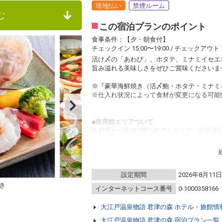
現地払い
禁煙ルーム
む
この宿泊プランのポイント
食事条件：【夕・朝食付】
チェックイン 15:00〜19:00 / チェックアウト 1
活け〆の「あわび」、ホタテ、ミナミイセエ
旨み溢れる美味しさをぜひご賞味くださいま
※『豪華海鮮焼き（活〆鮑・ホタテ・ミナミ
※仕入れ状況によって食材が変更になる可能
■南房総エリアついて
首都圏から約1時間の好アクセスで、自然豊
ん。
マザー牧場や東京ドイツ村など、広大な敷地
ハートを描く清水渓流広場も人気のスポット
設定期間
2026年8月11
■ホテルについて
寝湯スペースを確保した露天風呂で昼下がり
き
インターネットコース番号
0-1000358166
風呂（天然温泉ではありません）はミネラル
敷地内にある森の散策路では変わりゆく四季
大江戸温泉物語 君津の森 ホテル・旅館情
※写真はイメージです。
大江戸温泉物語 君津の森 宿泊プラン一覧