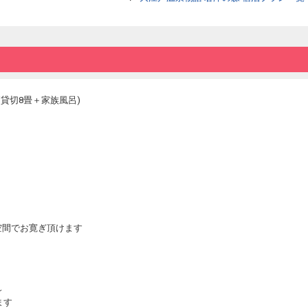
※事前のお食事時間帯のご予約は承っておら
す。
※自治体で定められた入浴料・宿泊税が追加
貸切8畳＋家族風呂)
空間でお寛ぎ頂けます
～
ます