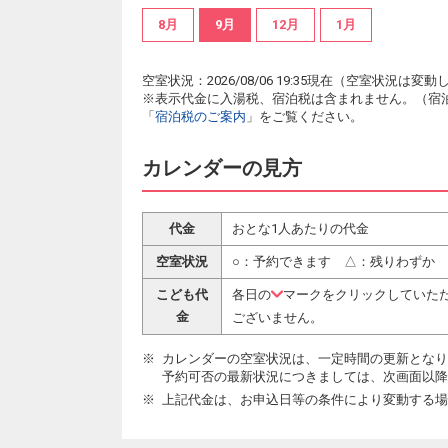
8月
9月
12月
1月
空室状況：2026/08/06 19:35現在（空室状況
※表示代金に入湯税、宿泊税は含まれません。（宿
「
宿泊税のご案内
」をご覧ください。
カレンダーの見方
代金
おとな1人あたりの代金
空室状況
○：予約できます △：残りわずか
こども代
各日の
マークをクリックしていた
金
ございません。
カレンダーの空室状況は、一定時間の更新となり
予約可否の最新状況につきましては、次画面以降
上記代金は、お申込日等の条件により変動する場