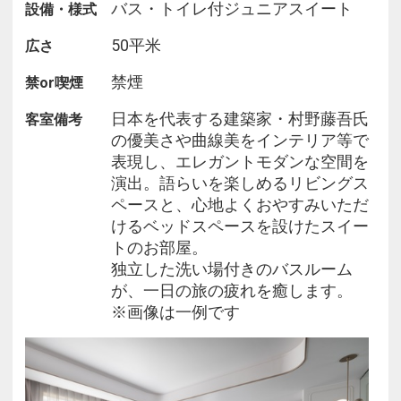
バス・トイレ付ジュニアスイート
設備・様式
している、連泊時に清掃不要の選択肢を案内してい
ます。
50平米
広さ
・使い捨てのプラスチック製アメニティやプラスチ
ックストロー、カップ、カトラリーを廃止するなど
禁煙
禁or喫煙
プラスチック削減に取り組んでいます。
日本を代表する建築家・村野藤吾氏
客室備考
・地域の工芸品や海、陸の豊かさに触れるアクティ
の優美さや曲線美をインテリア等で
ビティ・プログラムを行っています。
表現し、エレガントモダンな空間を
・地元のガイドや企業が主宰されている活動に参加
演出。語らいを楽しめるリビングス
または協賛しています。地元の芸術家・アーティス
ペースと、心地よくおやすみいただ
トを支援する活動を行っています。
けるベッドスペースを設けたスイー
・敷地内に庭園、屋上庭園などの緑地を設けていま
トのお部屋。
す。
独立した洗い場付きのバスルーム
・宗教上の理由や食物アレルギーに対応できるよ
が、一日の旅の疲れを癒します。
う、複数の食事メニューを提供しています。（手配
※画像は一例です
可否はホテルへお問い合わせください）
地球環境保全に配慮した客室清掃を行っています！
【エコ清掃の取組】
・連泊の場合、シーツや枕などのリネン交換は原則