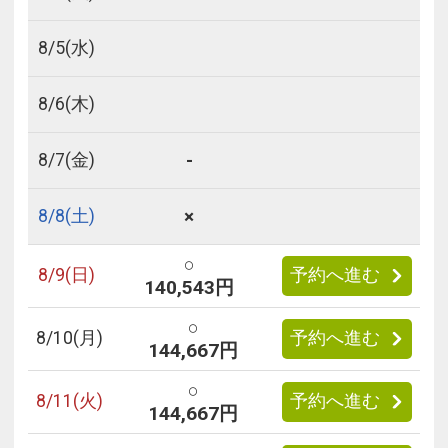
8/
5
(水)
8/
6
(木)
-
8/
7
(金)
×
8/
8
(土)
○
8/
9
(日)
予約へ進む
140,543円
○
8/
10
(月)
予約へ進む
144,667円
○
8/
11
(火)
予約へ進む
144,667円