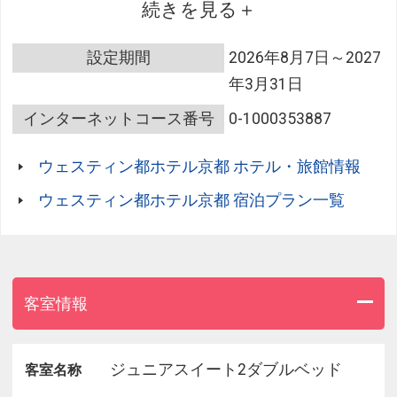
オフセットいたします。
続きを見る
【ホテルのサステナブルな取組みのご紹介】
設定期間
2026年8月7日～2027
・ホテル敷地内の茶室「可楽庵」でのお茶席体験や
年3月31日
創業300年の松栄堂にて製造現場の見学、オリジナ
ルの匂い香づくりを体験など京都の文化、歴史に触
インターネットコース番号
0-1000353887
れていただくアクティビティ（有料）をご用意して
います。
ウェスティン都ホテル京都 ホテル・旅館情報
・ポルシェデスティネーションチャージングステー
ション（電気自動車用普通充電ステーション）の設
ウェスティン都ホテル京都 宿泊プラン一覧
置をし、脱炭素・循環化社会実現にむけて取り組ん
でいます。
・世界中で同じ日、同じ時刻に消灯することで、地
球温暖化防止と環境保全の意思を示す、世界最大級
のソーシャルグッドプロジェクトである「EARTH
客室情報
HOUR」に参画しています。
・ペットボトル、ビン、缶などいずれかの廃棄物の
リサイクルを実施しています。
ジュニアスイート2ダブルベッド
客室名称
・タオル、シーツ、枕カバーなどの再利用の案内を