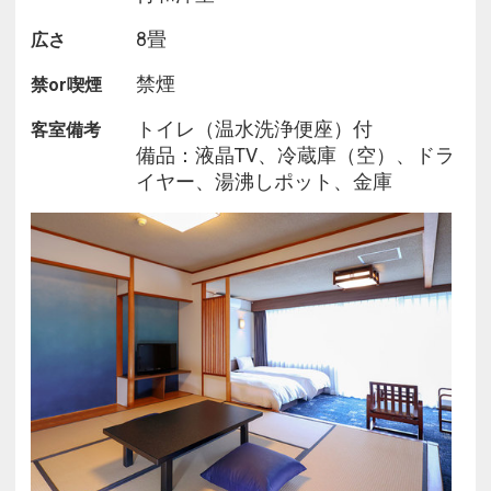
れた歴史ある温泉で、開湯当時は大名や僧侶のみが
8畳
広さ
入浴を許されたという格式高い温泉地としても有名
です。周辺は豊かな自然に囲まれていて、テーマパ
禁煙
禁or喫煙
ークや絶景スポットなどの観光スポットもあり、日
光へも車で30分と旅行計画が膨らみます。
トイレ（温水洗浄便座）付
客室備考
備品：液晶TV、冷蔵庫（空）、ドラ
■ホテルについて
イヤー、湯沸しポット、金庫
チェックイン時、湯上りなどに自由に利用できる無
料のドリンクサービスをご提供しているプレミアム
ラウンジをご用意。
鬼怒川の雄大な自然を間近に感じながら、お好きな
ドリンクを片手に贅沢な時間をお過ごしください。
大浴場は岩間から流れるお湯が滝のようにダイナミ
ックな岩風呂から、鬼怒川渓谷の自然と調和した湯
船、鬼怒川に面した露天風呂と様々なお風呂を楽し
めます。
※写真はイメージです。
※事前のお食事時間帯のご予約は承っておらず、チ