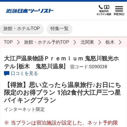
旅館・ホテルTOP
特集一覧
TOP
旅館・ホテル予約TOP
北関東
栃木
大江戸温泉物語Ｐｒｅｍｉｕｍ 鬼怒川観光ホ
テル [栃木 鬼怒川温泉]
宿コード:S090038
口コミを見る
【得旅】思い立ったら温泉旅行♪お日にち
限定のお得プラン 1泊2食付大江戸三つ星
バイキングプラン
インターネット限定
当プランは宿泊施設が設定した、ネット予約限