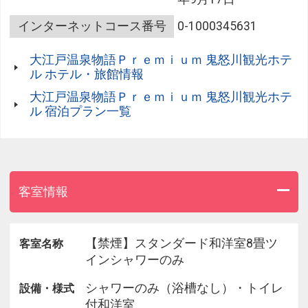
市場直送の鮮魚や黒毛和牛など鮮度抜群の豪華食材
をお好きなだけご堪能いただけます。
インターネットコース番号
0-1000345631
大江戸温泉物語Ｐｒｅｍｉｕｍ 鬼怒川観光ホテ
■大江戸三つ星バイキングについて
ル ホテル・旅館情報
自慢のバイキングが、未だかつてない豪華食材にこ
大江戸温泉物語Ｐｒｅｍｉｕｍ 鬼怒川観光ホテ
だわった「大江戸三つ星バイキング」として生まれ
ル 宿泊プラン一覧
変わりました。
ライブキッチンでご提供する熱々の黒毛和牛ロース
焼きすき、市場直送の天然本まぐろのお造りを始
め、その土地ならではのご当地料理まで、多種多様
なメニューを取り揃えております。
客室情報
厳選食材はもちろん、調理法や器の1つひとつまで
こだわり抜いた自慢のバイキングを、この機会にぜ
ひご賞味ください。
【禁煙】スタンダード和洋室8畳ツ
客室名称
インシャワーのみ
■鬼怒川温泉について
首都圏から車で約2時間とアクセス便利な関東地方
シャワーのみ（浴槽なし）・トイレ
設備・様式
屈指の人気温泉地、鬼怒川温泉。江戸時代に発見さ
付和洋室