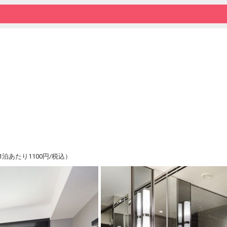
日本のジャズ発祥地と呼ばれる音楽の街・横
楽しみください。
■充実した設備とアメニティで快適な旅を
・55インチ以上の大型TV
・Crabtree ＆ Evelyn （クラブツリー＆
・高級シモンズベッド
・コーヒーマシン
・バスローブと上下セパレートのルームウェ
・豊富な備品やアメニティを無料でご用意
備品は数に限りがございますため、ご予約時
・敷地内駐車場
有料 （料金未定） ※事前予約不可
■ビジネス・観光の拠点に
・横浜アンパンマンこどもミュージアム：徒
・パシフィコ横浜：徒歩約9分
泊あたり1100円/税込）
・臨港パーク：徒歩約10分
・横浜ベイクォーター：徒歩約10分
・よこはまコスモワールド：車で約9分
・横浜中華街：車で約12分