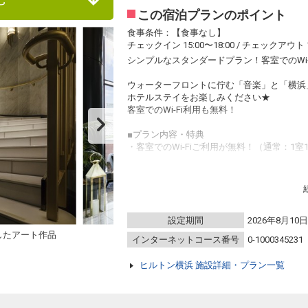
この宿泊プランのポイント
食事条件：【食事なし】
チェックイン 15:00〜18:00 / チェックアウト 1
シンプルなスタンダードプラン！客室でのWi-
ウォーターフロントに佇む「音楽」と「横浜
ホテルステイをお楽しみください★
客室でのWi-Fi利用も無料！
■プラン内容・特典
・客室でのWi-Fiご利用が無料！（通常：1室1
■ご注意
・Hilton Honors対象外
■お子様のご宿泊について
設定期間
2026年8月10
・未就学のお子様まで添い寝が可能です。
添い寝は全てのお部屋タイプで1室あたり2
したアート作品
インターネットコース番号
0-1000345231
■上質な空間を作り出す館内アートの数々
ヒルトン横浜 施設詳細・プラン一覧
客室を含む館内空間は、「音楽」と「横浜」
ます。
ロビーをはじめメインエントランスなど館内
つ1つ選ばれたものです。