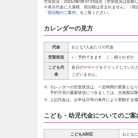
空室状況：2026/08/08 07:35現在（空室状況
※表示代金に入湯税、宿泊税は含まれません。（宿
「
宿泊税のご案内
」をご覧ください。
カレンダーの見方
代金
おとな1人あたりの代金
空室状況
○：予約できます △：残りわずか
こども代
各日の
マークをクリックしていた
金
ございません。
カレンダーの空室状況は、一定時間の更新となり
予約可否の最新状況につきましては、次画面以降
上記代金は、お申込日等の条件により変動する場
こども・幼児代金についてのご案
こどもA対応
おとなに