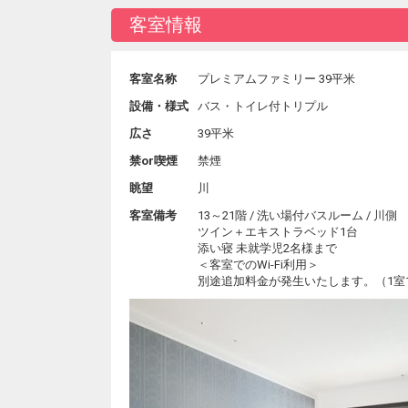
客室情報
客室名称
プレミアムファミリー 39平米
設備・様式
バス・トイレ付トリプル
広さ
39平米
禁or喫煙
禁煙
眺望
川
客室備考
13～21階 / 洗い場付バスルーム / 川側
ツイン＋エキストラベッド1台
添い寝 未就学児2名様まで
＜客室でのWi-Fi利用＞
別途追加料金が発生いたします。（1室1