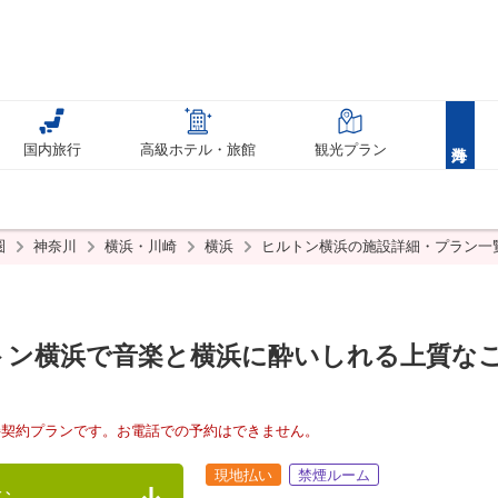
国内旅行
高級ホテル・旅館
観光プラン
圏
神奈川
横浜・川崎
横浜
ヒルトン横浜の施設詳細・プラン一
82
ン横浜で音楽と横浜に酔いしれる上質なご
接契約プランです。お電話での予約はできません。
現地払い
禁煙ルーム
む