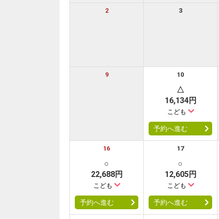
2
3
9
10
△
16,134円
こども
予約へ進む
16
17
○
○
22,688円
12,605円
こども
こども
予約へ進む
予約へ進む