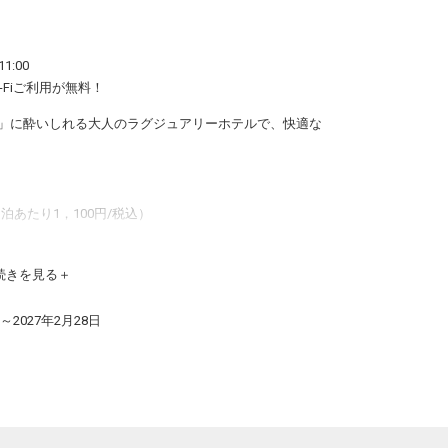
1:00
Fiご利用が無料！
」に酔いしれる大人のラグジュアリーホテルで、快適な
泊あたり1，100円/税込）
続きを見る
日～2027年2月28日
名様までとなります。
を連想させる絵画や彫刻などのアート作品で溢れており
随所に展示された作品は、ホテルデザイナーによって1