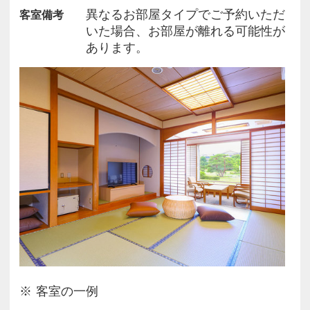
異なるお部屋タイプでご予約いただ
客室備考
※写真はイメージです。
いた場合、お部屋が離れる可能性が
※事前のお食事時間帯のご予約は承っておらず、チ
あります。
ェックイン順にご希望の時間帯を承っております。
※3歳以上の幼児のお子様は有料です。（食事・布
団あり）をお選びください。
※別途、入湯税が発生いたします。また自治体で定
められた入浴料・宿泊税が追加発生する場合があり
ます。
客室の一例