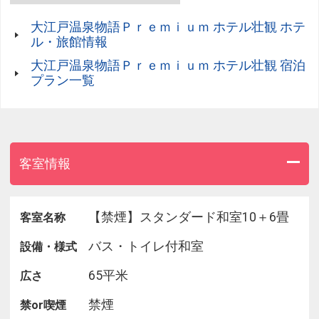
す。
大江戸温泉物語Ｐｒｅｍｉｕｍ ホテル壮観 ホテ
■松島エリアについて
ル・旅館情報
日本三景の一つとして知られており、松島湾内外に
大江戸温泉物語Ｐｒｅｍｉｕｍ ホテル壮観 宿泊
ある約260の島々と太平洋が作り出す雄大な景色が
プラン一覧
広がります。
周辺には瑞巌寺、円通院など歴史ある寺が数多く点
在し歴史や伝統文化にも触れることができる。
■ホテルについて
客室情報
チェックイン時、湯上りなどに自由に利用できる無
料のドリンクサービスをご提供しているプレミアム
ラウンジをご用意。
【禁煙】スタンダード和室10＋6畳
客室名称
ラウンジの外にはアウトサイドテラスも広がり、青
空や朝焼け、頭上に広がる満天の星の中でゆったり
バス・トイレ付和室
設備・様式
とお過ごしいただけます。
65平米
広さ
開放感のある露天風呂では、夜には満天の星や月を
眺めながら、早朝には朝日を浴びながらの入浴が楽
禁煙
禁or喫煙
しめます。