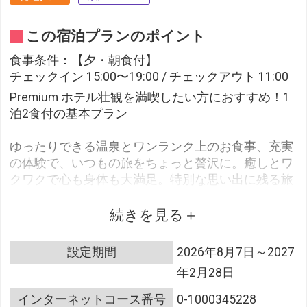
この宿泊プランのポイント
食事条件：【夕・朝食付】
チェックイン 15:00〜19:00 / チェックアウト 11:00
Premium ホテル壮観を満喫したい方におすすめ！1
泊2食付の基本プラン
ゆったりできる温泉とワンランク上のお食事、充実
の体験で、いつもの旅をちょっと贅沢に。癒しとワ
クワクで心も身体も大満足。特別な思い出に残る旅
を提供します。
続きを見る
その土地ならではのメニューや季節感を味わう上質
なバイキングに加えて、ハーゲンダッツアイスクリ
設定期間
2026年8月7日～2027
ームなど
年2月28日
豪華メニューが食べ放題。いつお越しいただいて
も、選ぶ楽しさと美味しさをお楽しみいただけま
インターネットコース番号
0-1000345228