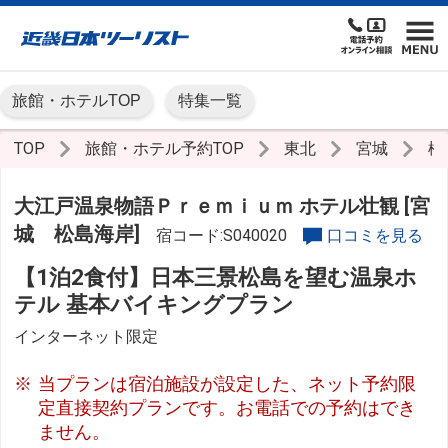
旅館・ホテルTOP
特集一覧
TOP
旅館・ホテル予約TOP
東北
宮城
松
大江戸温泉物語Ｐｒｅｍｉｕｍ ホテル壮観 [宮
城 松島海岸]
宿コード:S040020
口コミを見る
【1泊2食付】日本三景松島を望む温泉ホ
テル 基本バイキングプラン
インターネット限定
当プランは宿泊施設が設定した、ネット予約限
定直接契約プランです。お電話での予約はでき
ません。