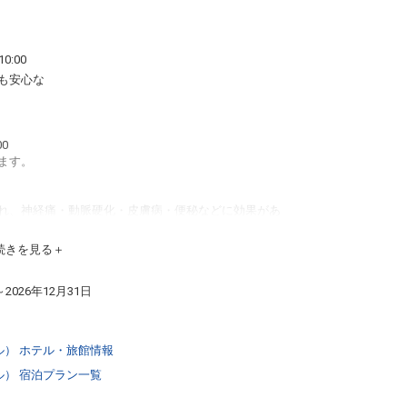
0:00
も安心な
0
ます。
れ、神経痛・動脈硬化・皮膚病・便秘などに効果があ
として人気があります。
有量が180mg以上で美肌をサポートする温泉です。
続きを見る
るような感覚。木々の香りや鳥のさえずりにひたりなが
～2026年12月31日
ル） ホテル・旅館情報
ル） 宿泊プラン一覧