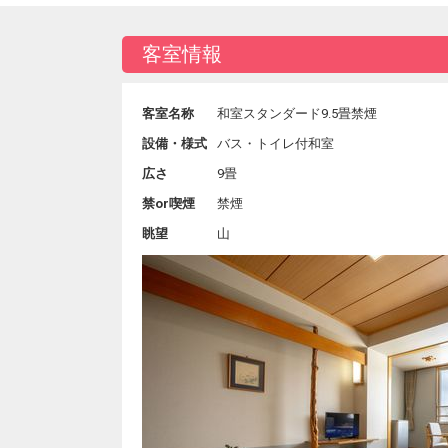
客室情報
客室名称
和室スタンダード9.5畳禁煙
設備・様式
バス・トイレ付和室
広さ
9畳
禁or喫煙
禁煙
眺望
山