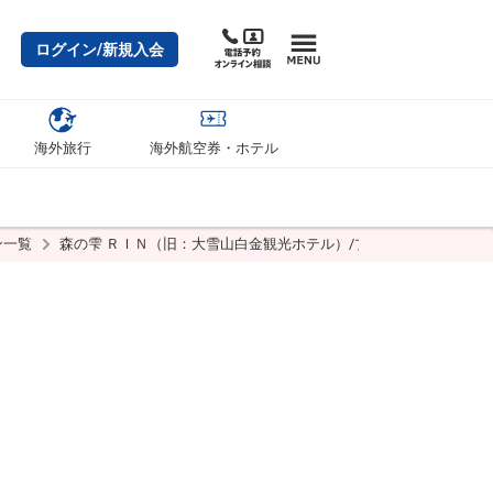
ログイン/新規入会
海外旅行
海外航空券・ホテル
ン一覧
森の雫 ＲＩＮ（旧：大雪山白金観光ホテル）/プラン詳細・空室確