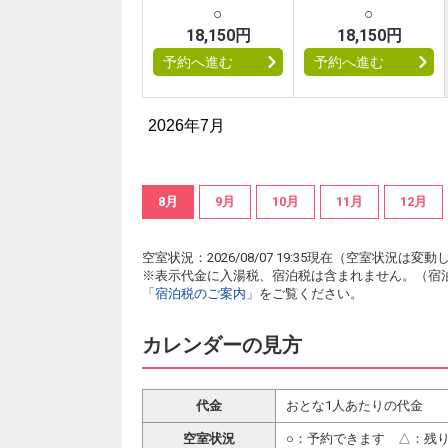
○
○
18,150円
18,150円
予約へ進む
予約へ進む
2026年7月
8月
9月
10月
11月
12月
空室状況：2026/08/07 19:35現在（空室状況
※表示代金に入湯税、宿泊税は含まれません。（宿
「
宿泊税のご案内
」をご覧ください。
カレンダーの見方
代金
おとな1人あたりの代金
空室状況
○：予約できます △：残