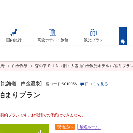
国内旅行
高級ホテル・旅館
観光プラン
良野
白金温泉
森の雫 ＲＩＮ（旧：大雪山白金観光ホテル）/宿泊プラ
[北海道 白金温泉]
宿コード:S010056
口コミを見る
泊まりプラン
接契約プランです。お電話での予約はできません。
現地払い
禁煙ルーム
む