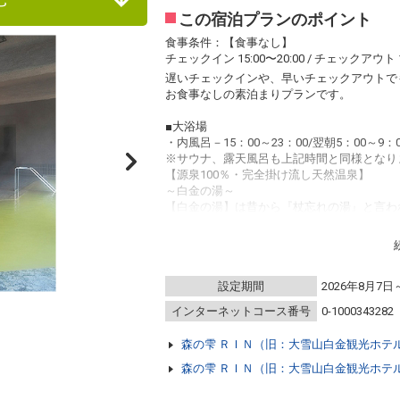
この宿泊プランのポイント
食事条件：【食事なし】
チェックイン 15:00〜20:00 / チェックアウト 1
遅いチェックインや、早いチェックアウトで
お食事なしの素泊まりプランです。
■大浴場
・内風呂－15：00～23：00/翌朝5：00～9：0
※サウナ、露天風呂も上記時間と同様となり
【源泉100％・完全掛け流し天然温泉】
～白金の湯～
【白金の湯】は昔から『杖忘れの湯』と言わ
り、発汗作用が強く最近では『やせる温泉』
また、天然の保湿美肌成分「メタけい酸」の含
野趣あふれる露天風呂は、まさに森の中にい
ら、心地良い時間を。
設定期間
2026年8月7日
インターネットコース番号
0-1000343282
森の雫 ＲＩＮ（旧：大雪山白金観光ホテ
森の雫 ＲＩＮ（旧：大雪山白金観光ホテ