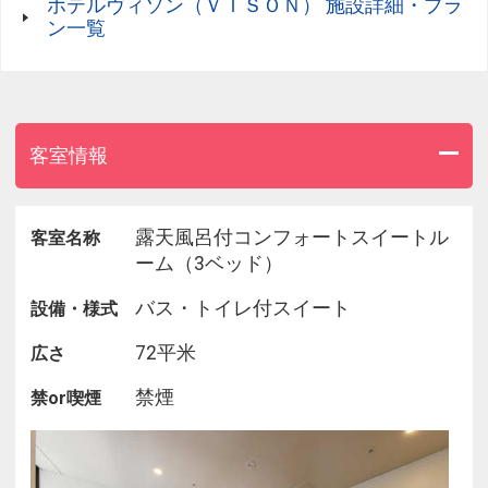
ホテルヴィソン（ＶＩＳＯＮ） 施設詳細・プラ
ン一覧
【出来たて豆腐】嬉野とうふ のせ
部制：7:30 / 8:30 / 9:30
客室情報
～ 洋食 ～
【アンティークカフェ】cafe Tomiyama
露天風呂付コンフォートスイートル
客室名称
部制：9:30
ーム（3ベッド）
バス・トイレ付スイート
設備・様式
【特産松阪牛＆御伊勢牛】raf ramble ＆ fox
部制：9:00
72平米
広さ
【取れたて野菜】 nouniyell
禁煙
禁or喫煙
部制：7:30 / 8:30 / 9:30
ワンちゃん同行可能席