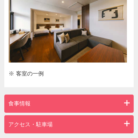
部制：7:30 / 9:00
【フレンチトースト】 Confiture H
部制：8:30 / 9:30
【ホットサンド】 猿田彦珈琲
部制：8:00 から 10:00
【焼きたてパン】 Mariage de Farine
部制：8:00 から 10:00
客室の一例
※テイクアウト可能
また、各時間ごとに席数に限りがございます。
満席の場合、ご案内致しかねます、予めご了承くだ
食事情報
さいませ。
アクセス・駐車場
《注意点》
■お部屋の定員について■