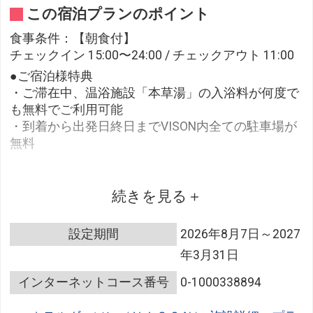
この宿泊プランのポイント
食事条件：【朝食付】
チェックイン 15:00〜24:00 / チェックアウト 11:00
●ご宿泊様特典
・ご滞在中、温浴施設「本草湯」の入浴料が何度で
も無料でご利用可能
・到着から出発日終日までVISON内全ての駐車場が
無料
●朝食
続きを見る
～ 和食 ～
設定期間
2026年8月7日～2027
年3月31日
【卵かけご飯】 削節本舗 伊勢和
部制：9:00 / 10:00
インターネットコース番号
0-1000338894
※背の高いハイカウンターがメイン、座席の指定は
できません