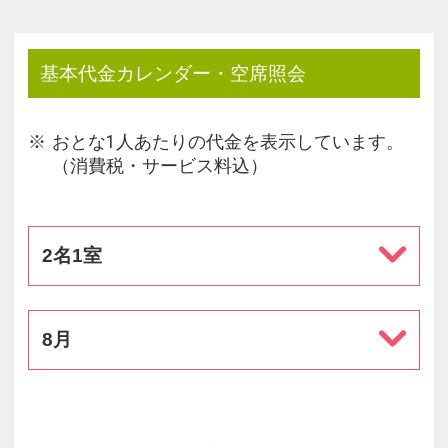
当ホテルではベッドを使用されるお客様の最大定員
を定めております。
幼児（食事・寝具なし）のお子様は、ソファーベッ
基本代金カレンダー・空席照会
ド除く1ベッドに最大1名まで。
定員以上のご予約の受け入れはいたしかねますので
予めご了承くださいませ。
おとな1人あたりの代金を表示しています。
（消費税・サービス料込）
2名1室
8月