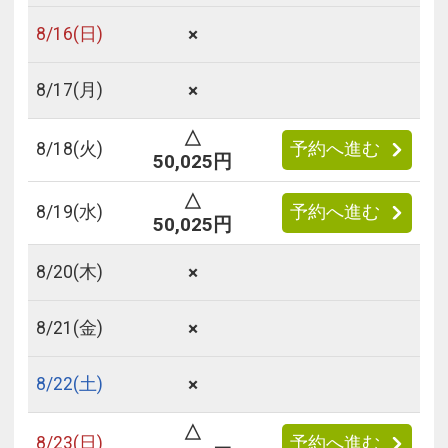
×
8/
16
(日)
×
8/
17
(月)
△
8/
18
(火)
予約へ進む
50,025円
△
8/
19
(水)
予約へ進む
50,025円
×
8/
20
(木)
×
8/
21
(金)
×
8/
22
(土)
△
8/
23
(日)
予約へ進む