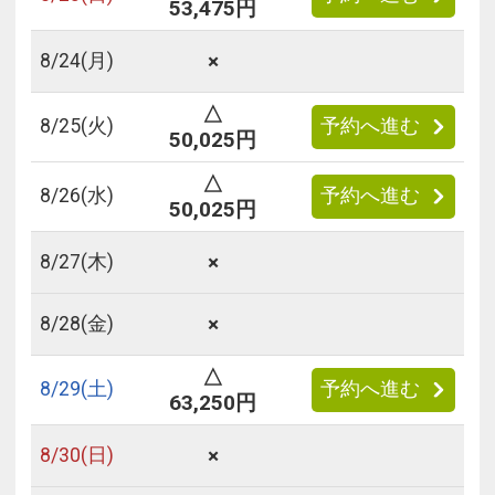
53,475円
×
8/
24
(月)
△
8/
25
(火)
予約へ進む
50,025円
△
8/
26
(水)
予約へ進む
50,025円
×
8/
27
(木)
×
8/
28
(金)
△
8/
29
(土)
予約へ進む
63,250円
×
8/
30
(日)