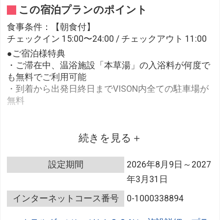
この宿泊プランのポイント
食事条件：【朝食付】
チェックイン 15:00〜24:00 / チェックアウト 11:00
●ご宿泊様特典
・ご滞在中、温浴施設「本草湯」の入浴料が何度で
も無料でご利用可能
・到着から出発日終日までVISON内全ての駐車場が
無料
●朝食
続きを見る
～ 和食 ～
設定期間
2026年8月9日～2027
年3月31日
【卵かけご飯】 削節本舗 伊勢和
部制：9:00 / 10:00
インターネットコース番号
0-1000338894
※背の高いハイカウンターがメイン、座席の指定は
できません