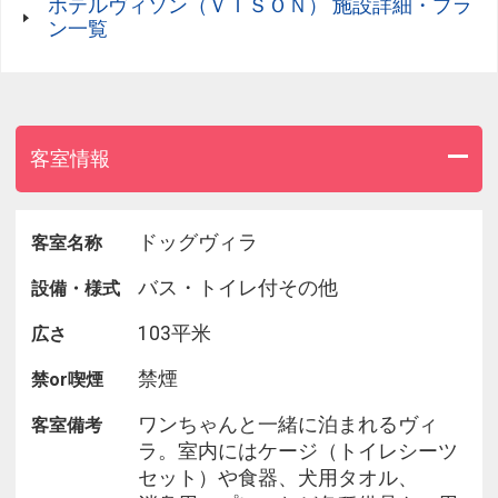
ホテルヴィソン（ＶＩＳＯＮ） 施設詳細・プラ
ン一覧
【出来たて豆腐】嬉野とうふ のせ
部制：7:30 / 8:30 / 9:30
客室情報
～ 洋食 ～
【アンティークカフェ】cafe Tomiyama
ドッグヴィラ
客室名称
部制：9:30
バス・トイレ付その他
設備・様式
【特産松阪牛＆御伊勢牛】raf ramble ＆ fox
103平米
広さ
部制：9:00
禁煙
禁or喫煙
【取れたて野菜】 nouniyell
部制：7:30 / 8:30 / 9:30
ワンちゃんと一緒に泊まれるヴィ
客室備考
ラ。室内にはケージ（トイレシーツ
ワンちゃん同行可能席
セット）や食器、犬用タオル、