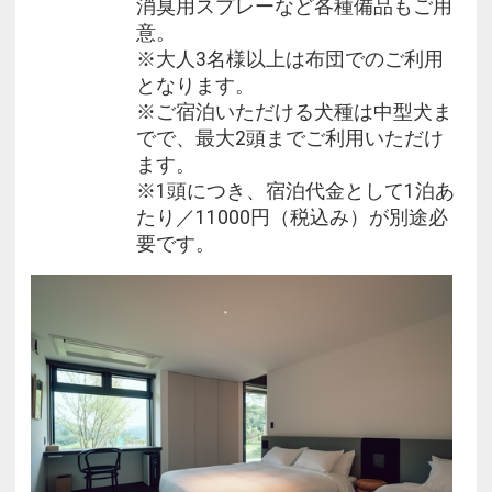
部制：7:30 / 9:00
消臭用スプレーなど各種備品もご用
意。
【フレンチトースト】 Confiture H
※大人3名様以上は布団でのご利用
部制：8:30 / 9:30
となります。
※ご宿泊いただける犬種は中型犬ま
【ホットサンド】 猿田彦珈琲
でで、最大2頭までご利用いただけ
部制：8:00 から 10:00
ます。
※1頭につき、宿泊代金として1泊あ
【焼きたてパン】 Mariage de Farine
たり／11000円（税込み）が別途必
部制：8:00 から 10:00
要です。
※テイクアウト可能
また、各時間ごとに席数に限りがございます。
満席の場合、ご案内致しかねます、予めご了承くだ
さいませ。
《注意点》
■お部屋の定員について■