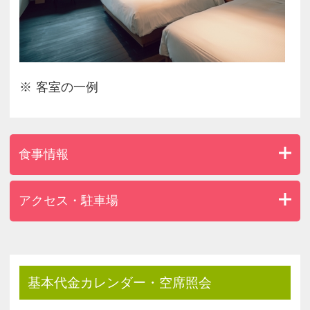
当ホテルではベッドを使用されるお客様の最大定員
を定めております。
幼児（食事・寝具なし）のお子様は、ソファーベッ
ド除く1ベッドに最大1名まで。
定員以上のご予約の受け入れはいたしかねますので
客室の一例
予めご了承くださいませ。
食事情報
アクセス・駐車場
基本代金カレンダー・空席照会