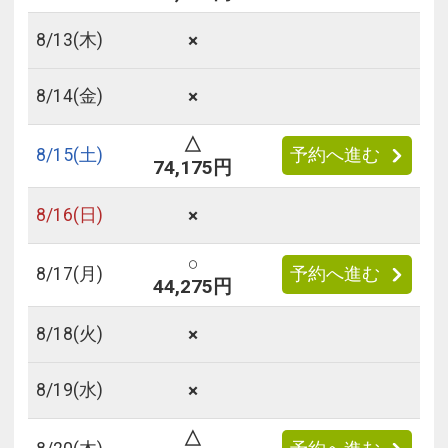
×
8/
13
(木)
×
8/
14
(金)
△
8/
15
(土)
予約へ進む
74,175円
×
8/
16
(日)
○
8/
17
(月)
予約へ進む
44,275円
×
8/
18
(火)
×
8/
19
(水)
△