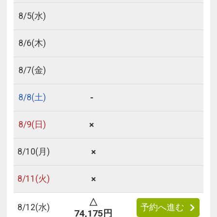
8/
5
(水)
8/
6
(木)
8/
7
(金)
-
8/
8
(土)
×
8/
9
(日)
×
8/
10
(月)
×
8/
11
(火)
△
8/
12
(水)
予約へ進む
74,175円