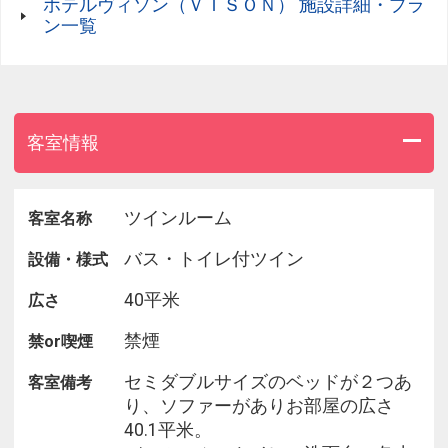
ホテルヴィソン（ＶＩＳＯＮ） 施設詳細・プラ
ン一覧
【出来たて豆腐】嬉野とうふ のせ
部制：7:30 / 8:30 / 9:30
客室情報
～ 洋食 ～
【アンティークカフェ】cafe Tomiyama
ツインルーム
客室名称
部制：9:30
バス・トイレ付ツイン
設備・様式
【特産松阪牛＆御伊勢牛】raf ramble ＆ fox
40平米
広さ
部制：9:00
禁煙
禁or喫煙
【取れたて野菜】 nouniyell
部制：7:30 / 8:30 / 9:30
セミダブルサイズのベッドが２つあ
客室備考
り、ソファーがありお部屋の広さ
ワンちゃん同行可能席
40.1平米。