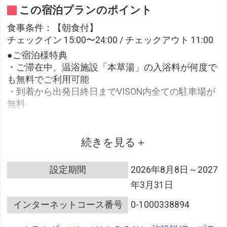
この宿泊プランのポイント
食事条件：【朝食付】
チェックイン 15:00〜24:00 / チェックアウト 11:00
●ご宿泊様特典
・ご滞在中、温浴施設「本草湯」の入浴料が何度で
も無料でご利用可能
・到着から出発日終日までVISON内全ての駐車場が
無料
●朝食
続きを見る
～ 和食 ～
設定期間
2026年8月8日～2027
年3月31日
【卵かけご飯】 削節本舗 伊勢和
部制：9:00 / 10:00
インターネットコース番号
0-1000338894
※背の高いハイカウンターがメイン、座席の指定は
できません