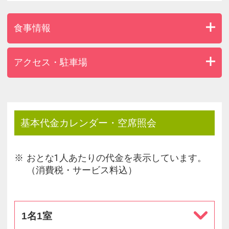
当ホテルではベッドを使用されるお客様の最大定員
を定めております。
食事情報
幼児（食事・寝具なし）のお子様は、ソファーベッ
ド除く1ベッドに最大1名まで。
定員以上のご予約の受け入れはいたしかねますので
アクセス・駐車場
予めご了承くださいませ。
基本代金カレンダー・空席照会
おとな1人あたりの代金を表示しています。
（消費税・サービス料込）
1名1室