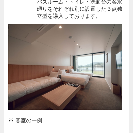
部制：7:30 / 9:00
バスルーム・トイレ・洗面台の各水
廻りをそれぞれ別に設置した３点独
【フレンチトースト】 Confiture H
立型を導入しております。
部制：8:30 / 9:30
【ホットサンド】 猿田彦珈琲
部制：8:00 から 10:00
【焼きたてパン】 Mariage de Farine
部制：8:00 から 10:00
※テイクアウト可能
また、各時間ごとに席数に限りがございます。
満席の場合、ご案内致しかねます、予めご了承くだ
さいませ。
客室の一例
《注意点》
■お部屋の定員について■