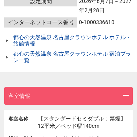
設定期間
2026年8月7日～2027
年2月28日
名古屋観光・出張の拠点としてぜひご利用くださ
い！
インターネットコース番号
0-1000336610
※表示料金は「お値引き後」の金額です。
都心の天然温泉 名古屋クラウンホテル ホテル・
旅館情報
都心の天然温泉 名古屋クラウンホテル 宿泊プラ
ン一覧
客室情報
【スタンダードセミダブル：禁煙】
客室名称
12平米／ベッド幅140cm