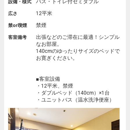
バス・トイレ付セミダブル
設備・様式
12平米
広さ
禁煙
禁or喫煙
出張などのご滞在に最適！シンプル
客室備考
なお部屋。
140cmのゆったりサイズのベッドで
お寛ぎください。
■客室設備
・12平米、禁煙
・ダブルベッド（140cm）×1台
・ユニットバス（温水洗浄便座）