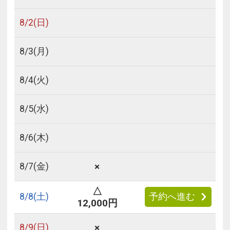
8/
2
(日)
8/
3
(月)
8/
4
(火)
8/
5
(水)
8/
6
(木)
×
8/
7
(金)
△
8/
8
(土)
予約へ進む
12,000円
×
8/
9
(日)