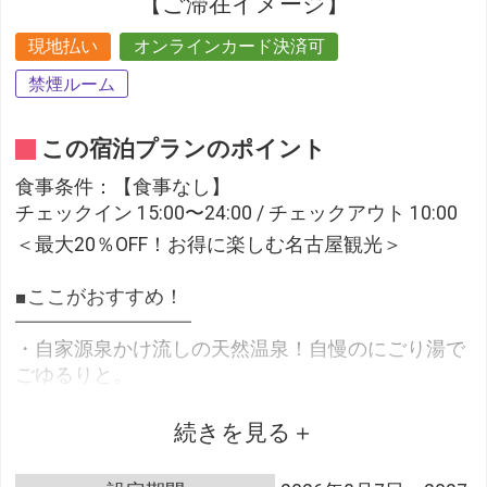
【ご滞在イメージ】
現地払い
オンラインカード決済可
禁煙ルーム
この宿泊プランのポイント
食事条件：【食事なし】
チェックイン 15:00〜24:00 / チェックアウト 10:00
＜最大20％OFF！お得に楽しむ名古屋観光＞
■ここがおすすめ！
━━━━━━━━━
・自家源泉かけ流しの天然温泉！自慢のにごり湯で
ごゆるりと。
・地下鉄伏見駅から徒歩約5分！観光や出張の拠点
にぴったり！
続きを見る
・食べたいものはその日の気分で！ホテル外に飲食
店多数。