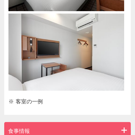
またはＱＲコードをご利用ください。
クレジットカード：Ｖｉｓａ、Ｍａｓｔｅｒ、ＪＣ
Ｂ、ＡＭＥＸ、Ｄｉｎｅｒｓ、Ｄｉｓｃｏｖｅｒ、
Ｕｎｉｏｎ Ｐａｙ
ＱＲコード：ＬＩＮＥ Ｐａｙ、ＰａｙＰａｙ、ｄ払
い、ａｕＰＡＹ、楽天ペイ、ＡＬＩＰＡＹ、ＷｅＣ
ｈａｔＰａｙ
■連泊時の客室清掃について。当ホテルは、ＳＤＧ
ｓの取り組みの
一環としてご滞在中の清掃についてはご希望のお客
様を対象と
させていただきます。
客室の一例
■販売料金は、日々変動しておりますのであらかじ
め
ご了承ください
■インターネット限定プランですので、お電話での
食事情報