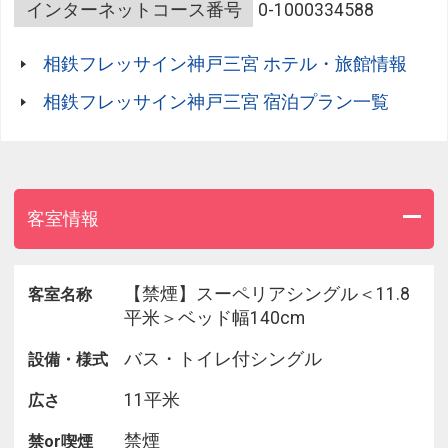
阪急神戸線・阪神本線神戸三宮駅より徒歩約４分
インターネットコース番号
0-1000334588
神戸市営地下鉄・ポートライナー三宮駅より徒歩約
４分
相鉄フレッサイン神戸三宮 ホテル・旅館情報
■全館浄水システムを設置。
■ベッドはシモンズ社製のマットレスを導入
相鉄フレッサイン神戸三宮 宿泊プラン一覧
＜朝食ご案内＞
釜戸で炊かれたあつあつごはんとバランスのとれた
おかずを
ビュッフェ形式で提供しております。
客室情報
時間：６時３０分～１０時（最終入店は９時３０
分）
場所：１階さち福や ＣＡＦＥ
【禁煙】スーペリアシングル＜11.8
客室名称
平米＞ベッド幅140cm
＜客室ご案内＞
バス・トイレ付シングル
設備・様式
■全室禁煙（お煙草は１階の喫煙ブースでお願い致
します）
11平米
広さ
■全室に非接触ＩＣカードキーを導入
■個別空調＋加湿機能付空気清浄機完備
禁煙
禁or喫煙