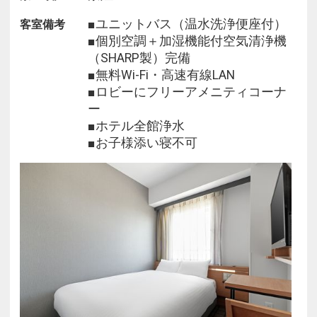
■無料Ｗｉ－Ｆｉ・高速有線ＬＡＮ
■ユニットバス（温水洗浄便座付）
客室備考
■客室アメニティ：フェイスタオル、バスタオル、
■個別空調＋加湿機能付空気清浄機
パジャマ、
（SHARP製）完備
スリッパ、シャンプー・コンディショナー、ボディ
■無料Wi-Fi・高速有線LAN
ソープ、
■ロビーにフリーアメニティコーナ
消臭スプレー
ー
■ホテル全館浄水
＜館内ご案内＞
■お子様添い寝不可
■自動販売機、コインランドリー、製氷機（２Ｆ）
■１階ロビーにフリーアメニティコーナー
【ご利用になるお客様へ】
■当ホテルは、セルフチェックイン・チェックアウ
ト端末を導入。
キャッシュレス決済限定となっており、現金でのお
支払いは
お受けできません。
事前、または現地での精算につきましては下記クレ
ジットカード、