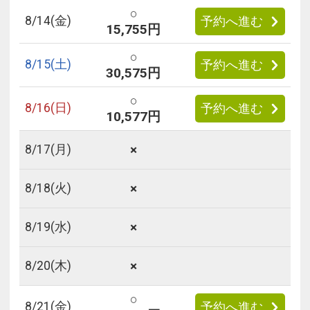
○
8/
14
(金)
予約へ進む
15,755円
○
8/
15
(土)
予約へ進む
30,575円
○
8/
16
(日)
予約へ進む
10,577円
×
8/
17
(月)
×
8/
18
(火)
×
8/
19
(水)
×
8/
20
(木)
○
8/
21
(金)
予約へ進む