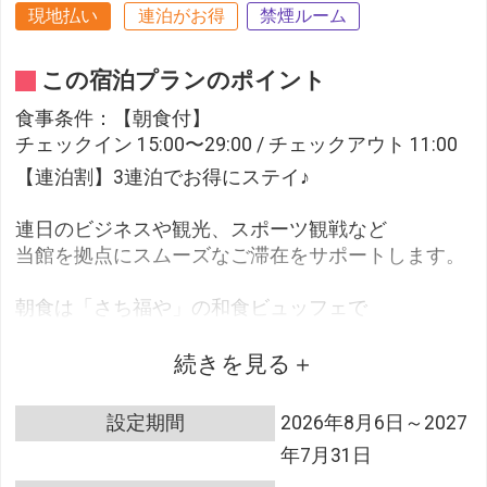
現地払い
連泊がお得
禁煙ルーム
この宿泊プランのポイント
食事条件：【朝食付】
チェックイン 15:00〜29:00 / チェックアウト 11:00
【連泊割】3連泊でお得にステイ♪
連日のビジネスや観光、スポーツ観戦など
当館を拠点にスムーズなご滞在をサポートします。
朝食は「さち福や」の和食ビュッフェで
しっかりエネルギー補給をしてからお出かけくださ
い。
続きを見る
～ おすすめポイント ～
設定期間
2026年8月6日～2027
■駅近でとにかく便利！
年7月31日
ＪＲ三ノ宮駅より徒歩約３分