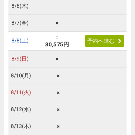
8/
6
(木)
×
8/
7
(金)
○
8/
8
(土)
予約へ進む
30,575円
×
8/
9
(日)
×
8/
10
(月)
×
8/
11
(火)
×
8/
12
(水)
×
8/
13
(木)