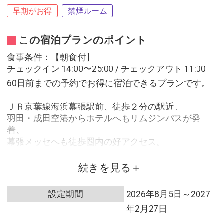
早期がお得
禁煙ルーム
この宿泊プランのポイント
食事条件：【朝食付】
チェックイン 14:00〜25:00 / チェックアウト 11:00
60日前までの予約でお得に宿泊できるプランです。
ＪＲ京葉線海浜幕張駅前、徒歩２分の駅近。
羽田・成田空港からホテルへもリムジンバスが発
着、
幕張メッセへも徒歩圏内の好アクセス。
大きな窓のゆったりとした客室は、Wi-Fiが無料で御
利用頂けます。
続きを見る
好アクセスの立地と環境、充実した館内施設で、
レジャーの拠点やカップル・ファミリーでのご旅行
設定期間
2026年8月5日～2027
にぴったりです。
年2月27日