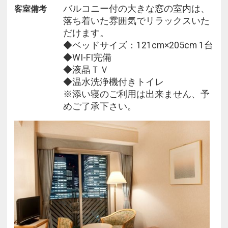
バルコニー付の大きな窓の室内は、
客室備考
落ち着いた雰囲気でリラックスいた
◆会場：レストラン カーメル
だけます。
◆時間：７：００から１０：００（最終受付９：３
◆ベッドサイズ：121cm×205cm 1台
０）
◆WI-FI完備
◆液晶ＴＶ
◆温水洗浄機付きトイレ
※添い寝のご利用は出来ません、予
めご了承下さい。