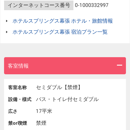
人気のアウトレットモール、イオンモール幕張新都
インターネットコース番号
0-1000332997
心、
ＺＯＺＯマリンスタジアム、幕張メッセ、シネマコ
ホテルスプリングス幕張 ホテル・旅館情報
ンプレックス等、
見所いっぱいのベイエリアをぜひ満喫なさってくだ
ホテルスプリングス幕張 宿泊プラン一覧
さい。
◆◇ ご朝食の御案内 ◇◆
客室情報
コンセプトは「千葉の台所朝食」
千葉県産の野菜や海産物、千葉県民に昔から食べら
セミダブル【禁煙】
客室名称
れていたメニュー等を
バス・トイレ付セミダブル
設備・様式
朝食バイキングで約30種類ご用意致しました。
種類が多く思わず迷ってしまう「ご飯のお供」やフ
17平米
広さ
レッシュなサラダなど
大地と海の恵み豊かな千葉食材を活かした朝食をお
禁煙
禁or喫煙
楽しみ下さい。