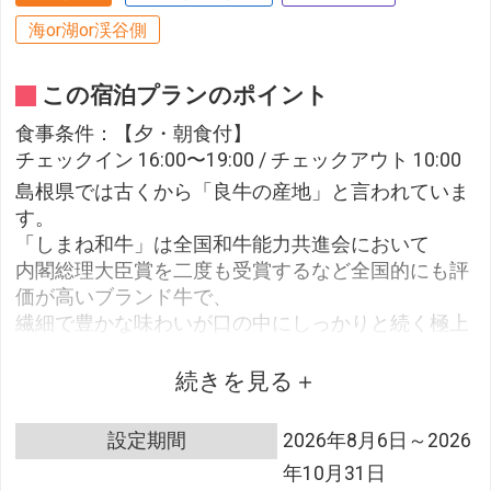
海or湖or渓谷側
この宿泊プランのポイント
食事条件：【夕・朝食付】
チェックイン 16:00〜19:00 / チェックアウト 10:00
島根県では古くから「良牛の産地」と言われていま
す。
「しまね和牛」は全国和牛能力共進会において
内閣総理大臣賞を二度も受賞するなど全国的にも評
価が高いブランド牛で、
繊細で豊かな味わいが口の中にしっかりと続く極上
の和牛です。
さりげない日本の良きおもてなしを大切にお食事は
続きを見る
すべて「お部屋食」となっております。
設定期間
2026年8月6日～2026
年10月31日