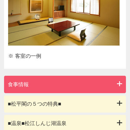
客室の一例
食事情報
■松平閣の５つの特典■
■温泉■松江しんじ湖温泉