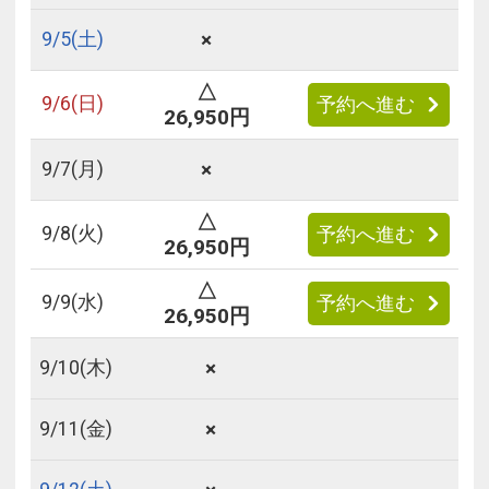
×
9/
5
(土)
△
9/
6
(日)
予約へ進む
26,950円
×
9/
7
(月)
△
9/
8
(火)
予約へ進む
26,950円
△
9/
9
(水)
予約へ進む
26,950円
×
9/
10
(木)
×
9/
11
(金)