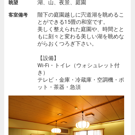
湖、山、夜景、庭園
眺望
階下の庭園越しに宍道湖を眺めるこ
客室備考
とができる15畳の和室です。
美しく整えられた庭園や、時間とと
もに刻々と変わる美しい湖を眺めな
がらおくつろぎ下さい。
【設備】
Wi-Fi・トイレ（ウォシュレット付
き）
テレビ・金庫・冷蔵庫・空調機・ポ
ット・茶器・急須