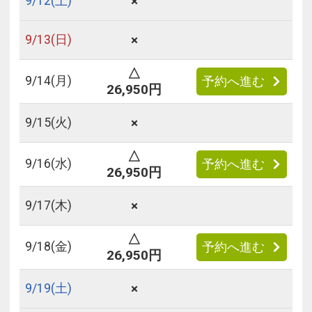
×
9/
12
(土)
×
9/
13
(日)
△
9/
14
(月)
予約へ進む
26,950円
×
9/
15
(火)
△
9/
16
(水)
予約へ進む
26,950円
×
9/
17
(木)
△
9/
18
(金)
予約へ進む
26,950円
×
9/
19
(土)