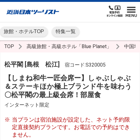
旅館・ホテルTOP
特集一覧
TOP
高級旅館・高級ホテル「Blue Planet」
中国地
松平閣 [島根 松江]
宿コード:S320005
【しまね和牛ー匠会席ー】しゃぶしゃぶ
＆ステーキほか極上ブランド牛を味わう
〇松平閣の最上級会席！部屋食
インターネット限定
当プランは宿泊施設が設定した、ネット予約限
定直接契約プランです。お電話での予約はでき
ません。