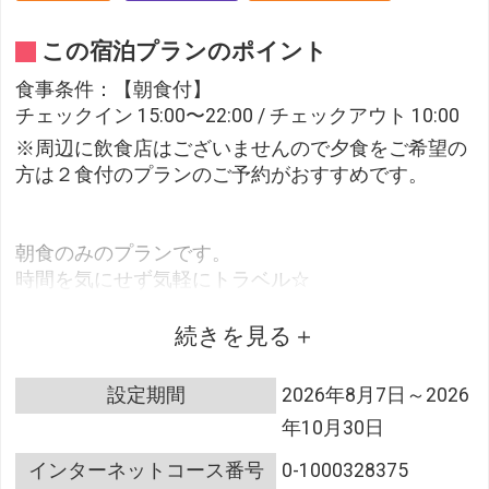
この宿泊プランのポイント
食事条件：【朝食付】
チェックイン 15:00〜22:00 / チェックアウト 10:00
※周辺に飲食店はございませんので夕食をご希望の
方は２食付のプランのご予約がおすすめです。
朝食のみのプランです。
時間を気にせず気軽にトラベル☆
●最終チェックインは＜２２時＞●
続きを見る
当日はお仕事、観光、デート…思いのままに予定を
入れて下さい♪
設定期間
2026年8月7日～2026
ビジネス宿泊はもちろん、観光旅行にもオススメで
年10月30日
す！
インターネットコース番号
0-1000328375
・‥…━◆ご朝食◆━…‥・