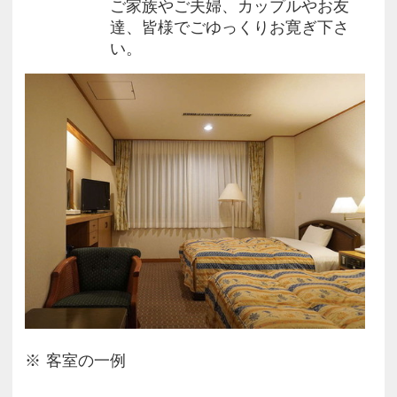
ご家族やご夫婦、カップルやお友
眼下に広がる豊かな海面から真正面に上がっていく
達、皆様でごゆっくりお寛ぎ下さ
朝日は、
い。
当ホテルの自慢の一つです♪
・‥…━◆当ホテルまでのアクセス◆━…‥・
□電車(JR)でのアクセス
→JR日豊本線杵築駅より大分交通バスで約40分。
黒津崎海岸下車後、徒歩約2分。
□お車でのアクセス
→大分自動車道速見ICから40km（約45分）
大分空港から6.9km（約10分）
・‥…━◆周辺観光◆━…‥・
当館を拠点に六郷満山三十三ヶ寺霊場めぐりへも便
利です。
・安岐ダム公園…当ホテルより車で40分
客室の一例
・ハーモニーランド…当ホテルより車で50分
・黒津崎キャンプ海水浴場…当ホテルより徒歩3分