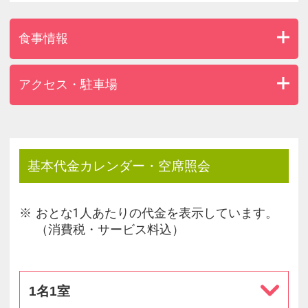
◎パワースポットめぐり
食事情報
・両子寺＆文殊仙寺まで車で30分。
アクセス・駐車場
基本代金カレンダー・空席照会
おとな1人あたりの代金を表示しています。
（消費税・サービス料込）
1名1室