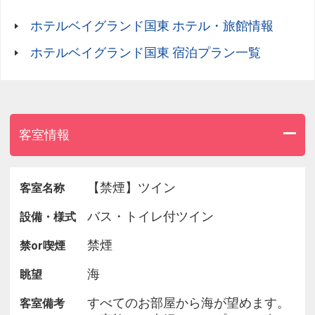
ホテルベイグランド国東 ホテル・旅館情報
朝食は、当ホテルに朝食付でお泊まりのお客様の人
数が
ホテルベイグランド国東 宿泊プラン一覧
“31名以上”の場合バイキング、“30名以下”の場合は
個人膳でご用意いたします。
▲仕入れ状況や季節によりメニューが変わります。
▲お食事はレストランにてお召し上がり下さい。
客室情報
◎朝食時間 7:00～9:00
【禁煙】ツイン
客室名称
8:30までにご入店をお願いいたします。
バス・トイレ付ツイン
設備・様式
禁煙
禁or喫煙
・‥…━◆海の見える展望大浴場◆━…‥・
旅の疲れはその日にすっきりとほぐしましょ(＾＾)
海
眺望
セラミック温泉で、心と身体のリラクゼーション
すべてのお部屋から海が望めます。
客室備考
を…☆