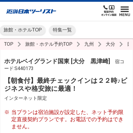
旅館・ホテルTOP
特集一覧
TOP
旅館・ホテル予約TOP
九州
大分
日
ホテルベイグランド国東 [大分 黒津崎]
宿コ
ード:S440173
【朝食付】最終チェックインは２２時♪ビ
ジネスや格安旅に最適！
インターネット限定
当プランは宿泊施設が設定した、ネット予約限
定直接契約プランです。お電話での予約はでき
ません。