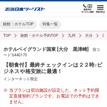
旅館・ホテルTOP
特集一覧
TOP
旅館・ホテル予約TOP
九州
大分
日
ホテルベイグランド国東 [大分 黒津崎]
宿コ
ード:S440173
【朝食付】最終チェックインは２２時♪ビ
ジネスや格安旅に最適！
インターネット限定
当プランは宿泊施設が設定した、ネット予約限
定直接契約プランです。お電話での予約はでき
ません。