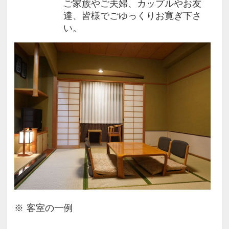
ご家族やご夫婦、カップルやお友
眼下に広がる豊かな海面から真正面に上がっていく
達、皆様でごゆっくりお寛ぎ下さ
朝日は、
い。
当ホテルの自慢の一つです♪
・‥…━◆当ホテルまでのアクセス◆━…‥・
□電車(JR)でのアクセス
→JR日豊本線杵築駅より大分交通バスで約40分。
黒津崎海岸下車後、徒歩約2分。
□お車でのアクセス
→大分自動車道速見ICから40km（約45分）
大分空港から6.9km（約10分）
・‥…━◆周辺観光◆━…‥・
当館を拠点に六郷満山三十三ヶ寺霊場めぐりへも便
利です。
・安岐ダム公園…当ホテルより車で40分
客室の一例
・ハーモニーランド…当ホテルより車で50分
・黒津崎キャンプ海水浴場…当ホテルより徒歩3分