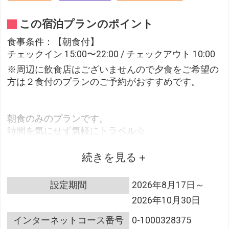
この宿泊プランのポイント
食事条件：【朝食付】
チェックイン 15:00〜22:00 / チェックアウト 10:00
※周辺に飲食店はございませんので夕食をご希望の
方は２食付のプランのご予約がおすすめです。
朝食のみのプランです。
時間を気にせず気軽にトラベル☆
●最終チェックインは＜２２時＞●
続きを見る
当日はお仕事、観光、デート…思いのままに予定を
入れて下さい♪
設定期間
2026年8月17日～
ビジネス宿泊はもちろん、観光旅行にもオススメで
2026年10月30日
す！
インターネットコース番号
0-1000328375
・‥…━◆ご朝食◆━…‥・