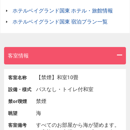
ホテルベイグランド国東 ホテル・旅館情報
朝食は、当ホテルに朝食付でお泊まりのお客様の人
数が
ホテルベイグランド国東 宿泊プラン一覧
“31名以上”の場合バイキング、“30名以下”の場合は
個人膳でご用意いたします。
▲仕入れ状況や季節によりメニューが変わります。
▲お食事はレストランにてお召し上がり下さい。
客室情報
◎朝食時間 7:00～9:00
【禁煙】和室10畳
客室名称
8:30までにご入店をお願いいたします。
バスなし・トイレ付和室
設備・様式
禁煙
禁or喫煙
・‥…━◆海の見える展望大浴場◆━…‥・
旅の疲れはその日にすっきりとほぐしましょ(＾＾)
海
眺望
セラミック温泉で、心と身体のリラクゼーション
すべてのお部屋から海が望めます。
客室備考
を…☆