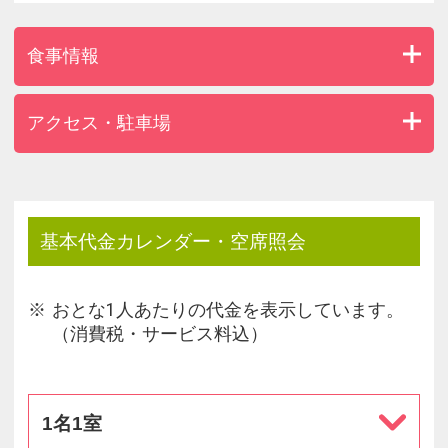
◎パワースポットめぐり
食事情報
・両子寺＆文殊仙寺まで車で30分。
アクセス・駐車場
基本代金カレンダー・空席照会
おとな1人あたりの代金を表示しています。
（消費税・サービス料込）
1名1室