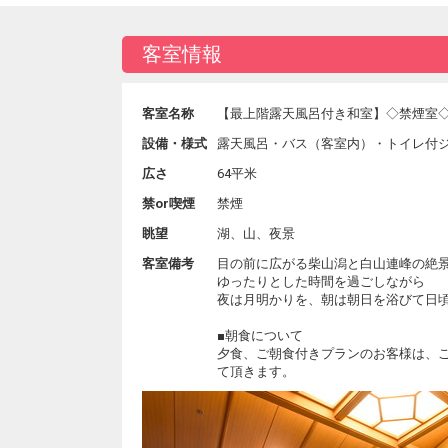
客室情報
客室名称
【最上階露天風呂付き和室】◇禁煙室◇
設備・様式
露天風呂・バス（客室内）・トイレ付
広さ
64平米
禁or喫煙
禁煙
眺望
湖、山、夜景
客室備考
目の前に広がる柴山潟と白山連峰の絶
ゆったりとした時間を過ごしながら
夜は月明かりを、朝は朝日を浴びて日
■朝食について
夕食、ご朝食付きプランのお客様は、
て頂きます。