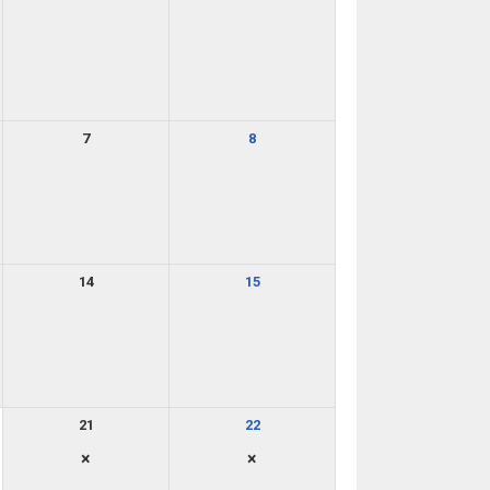
7
8
14
15
21
22
×
×