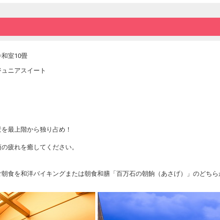
ございます。
■チェックイン■
15：00～ 22：00
■チェックアウト■
和室10畳
10：00
ジュニアスイート
■大人のみ入湯税（宿泊：150円、日帰り：
景を最上階から独り占め！
頃の疲れを癒してください。
ご朝食を和洋バイキングまたは朝食和膳「百万石の朝餉（あさげ）」のどちら