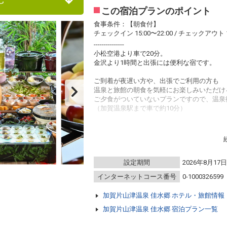
この宿泊プランのポイント
食事条件：【朝食付】
チェックイン 15:00〜22:00 / チェックアウト 1
---------------
小松空港より車で20分。
金沢より1時間と出張には便利な宿です。
ご到着が夜遅い方や、出張でご利用の方も
温泉と旅館の朝食を気軽にお楽しみいただけ
ご夕食がついていないプランですので、温泉
（加賀温泉駅まで車で約10分）
※ご到着時の加賀温泉駅へのお迎えは14:30～
す。(3/16以降)
ご希望の方は事前のお申し込みが必要です。
ご到着のお時間を予約確定後お電話にてお伺
設定期間
2026年8月17
■ご朝食■
インターネットコース番号
0-1000326599
お食事会場にてバイキングを用意しておりま
加賀片山津温泉佳水郷では15分・45分運動
加賀片山津温泉 佳水郷 ホテル・旅館情報
分・45分のご来店をお勧めしております。
お日にちにより、和御膳となる場合がござい
加賀片山津温泉 佳水郷 宿泊プラン一覧
予めご了承くださいませ。
※アレルギー等がございましたら必ず事前に