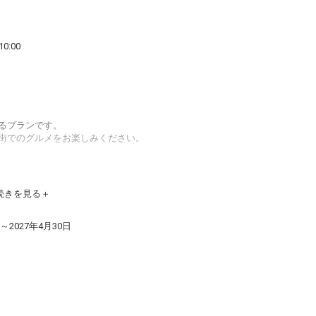
0:00
るプランです。
街でのグルメをお楽しみください。
18:00の時間帯で毎時00分と30分に無料で行っておりま
続きを見る
いいたします。
日～2027年4月30日
す。
のスマートステイを推進しています。ご朝食会場へは15
ます。
お伝え下さい。当日のお申し出は対応出来かねる場合が