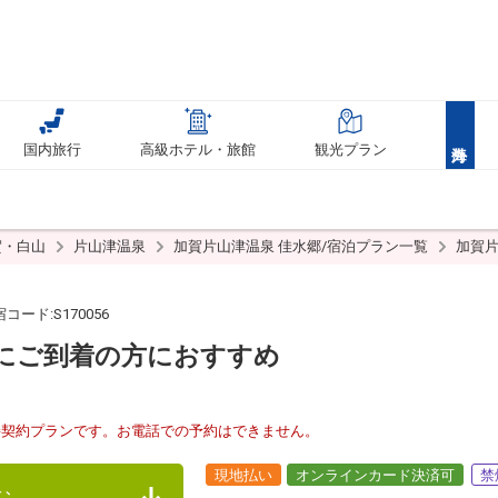
国内旅行
高級ホテル・旅館
観光プラン
賀・白山
片山津温泉
加賀片山津温泉 佳水郷/宿泊プラン一覧
加賀片
コード:S170056
にご到着の方におすすめ
接契約プランです。お電話での予約はできません。
現地払い
オンラインカード決済可
禁
む