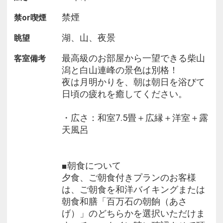
ご夕食は、館内のお食事処で提供いたします。
禁煙
禁or喫煙
(休前日・GW・お盆・年末年始
湖、山、夜景
眺望
2部屋以上の同席は、お応え出来ない場合もござい
ます。)
最高級のお部屋から一望できる柴山
客室備考
潟と白山連峰の景色は別格！
※アレルギー等がございましたら必ず事前にお伝え
夜は月明かりを、朝は朝日を浴びて
下さい。
日頃の疲れを癒してください。
当日のお申し出は対応出来かねる場合がございま
す。
・広さ：和室7.5畳＋広縁＋洋室＋露
※ご到着が17:00を過ぎる場合は、ご予約後ご連絡
天風呂
をお願いいたします。
■朝食について
■ご朝食■
夕食、ご朝食付きプランのお客様
お食事会場にてビュッフを用意しております。
は、ご朝食を和洋バイキングまたは
15分・45分運動のスマートステイを推進していま
朝食和膳「百万石の朝餉（あさ
す。
げ）」のどちらかを選択いただけま
※当プランを最上階和洋室スイート、最上階露天風