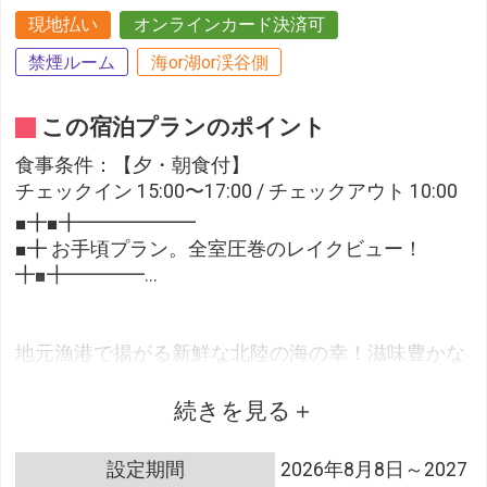
現地払い
オンラインカード決済可
禁煙ルーム
海or湖or渓谷側
この宿泊プランのポイント
食事条件：【夕・朝食付】
チェックイン 15:00〜17:00 / チェックアウト 10:00
■╋■╋━━━━━━
■╋ お手頃プラン。全室圧巻のレイクビュー！
╋■╋━━━━...
地元漁港で揚がる新鮮な北陸の海の幸！滋味豊かな
山の幸！
厳選素材の会席料理をご堪能いただけます。
続きを見る
お部屋からは白山連峰と柴山潟を一望できごゆっく
りと寛げます。
設定期間
2026年8月8日～2027