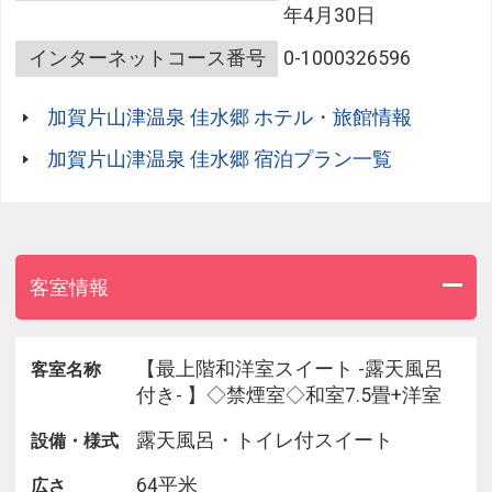
年4月30日
当館自慢の『スタンダード会席』をお召し上がりい
ただけるプランです。
インターネットコース番号
0-1000326596
絶景露天風呂と旬の味覚をお楽しみください。
加賀片山津温泉 佳水郷 ホテル・旅館情報
■ご夕食 -夏のスタンダード会席2026年6月3日ご宿
泊～■
加賀片山津温泉 佳水郷 宿泊プラン一覧
季節のお造り
能登岩もずく東寺巻
銀鱈幽庵焼
能登豚陶板焼
蛸釜めし
客室情報
加賀棒茶ぷりん 等
(旬の食材を使用している為、一部変更がある場合
【最上階和洋室スイート -露天風呂
客室名称
がございます。
付き- 】◇禁煙室◇和室7.5畳+洋室
季節によってお品書きを変更しております。
露天風呂・トイレ付スイート
設備・様式
予約時期によっては、お品書き・写真と異なる場合
がございます。)
64平米
広さ