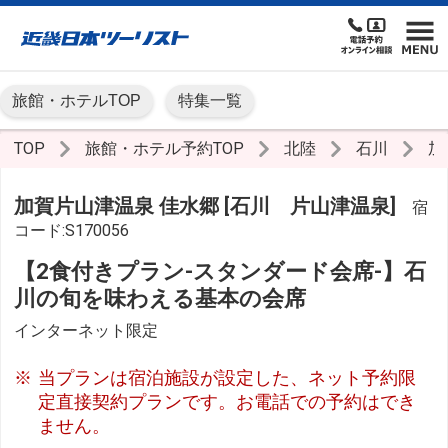
旅館・ホテルTOP
特集一覧
TOP
旅館・ホテル予約TOP
北陸
石川
加
加賀片山津温泉 佳水郷 [石川 片山津温泉]
宿
コード:S170056
【2食付きプラン-スタンダード会席-】石
川の旬を味わえる基本の会席
インターネット限定
当プランは宿泊施設が設定した、ネット予約限
定直接契約プランです。お電話での予約はでき
ません。