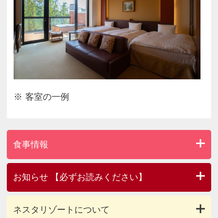
A) ディナーブッフェ
B) BBQセット（ご自身で焼いていただきます）
※ご夕食の指定がない場合はブッフェとさせていた
だきます。
【ご朝食】
和洋のモーニングブッフェをご用意いたします。
※ご利用時間は7:00～10:00（L.O. 9:30）
客室の一例
※土日祝（特定日含む）は 6：30～10:00（L.O.
9:30）となります。
■大浴場「瑞穂の湯」■（ホテルザ・ネスタ＆スパ2
食事情報
階）
※ご利用時間 6：00～10：00 / 15：00～23：00
※夕朝男女入替制となっております。
お知らせ 【必ずお読みください】
※内湯は白湯、露天風呂は温泉になります。
ネスタリゾートについて