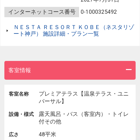
2階 温泉テラス・・客室内のバスタブに加えてテラ
スのバスタブにも温泉給湯
インターネットコース番号
0-1000325492
ＮＥＳＴＡ ＲＥＳＯＲＴ ＫＯＢＥ（ネスタリゾ
■特典■
ート神戸） 施設詳細・プラン一覧
1)プレミアテラス全室はミニバーが無料です。
（追加のご注文は有料となります）
2)野天スパ「十界の湯」のご入浴券付！
自然に囲まれた湯に浸かり、野鳥の囀りや焚火の香
客室情報
り、
木々を抜ける風の音を耳にしながら、
五感すべてで大自然を感じて、とびきり贅沢な時間
プレミアテラス【温泉テラス・ユニ
客室名称
をご堪能ください。
バーサル】
露天風呂・バス（客室内）・トイレ
設備・様式
※滞在中1度のみ入湯可能です。
付その他
※入湯に際してはチケットが必要です。
（ホテルフロントにてお渡しいたします。）
48平米
広さ