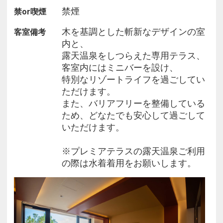
■プレミアテラスについて■
禁煙
禁or喫煙
全室のバスタブに温泉給湯を完備し、雄大な自然の
中で
木を基調とした斬新なデザインの室
客室備考
気持ちのいいお湯に包まれ、贅沢なひとときをお過
内と、
ごしいただけます。
露天温泉をしつらえた専用テラス、
客室内にはミニバーを設け、
お部屋は浴室から寝室、テラスまでが連続した
特別なリゾートライフを過ごしてい
開放的な空間が特徴の客室。
ただけます。
上品で上質なインテリアと心を癒す空間をご用意し
また、バリアフリーを整備している
ています。
ため、どなたでも安心して過ごして
いただけます。
※【温泉テラス】の露天温泉ご利用の際は水着着用
を推奨させていただいています。
※プレミアテラスの露天温泉ご利用
の際は水着着用をお願いします。
■お食事■
【ご夕食】
ホテルでのディナーブッフェか屋外のBBQフィール
ドでのBBQをご選択いただけます。