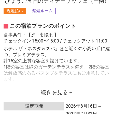
ひょうご五国のディナーブッフェ（一例）
現地払い
禁煙ルーム
この宿泊プランのポイント
食事条件：【夕・朝食付】
チェックイン 15:00〜18:00 / チェックアウト 11:00
ホテル ザ・ネスタ＆スパ」ほど近くの小高い丘に建
つ、プレミアテラス。
計16室の上質な客室を設けています。
1階の客室は緑のガーデンテラスを備え、2階の客室
は解放感のあるバスタブをテラスにもご用意してい
ます。
プレミアテラスのバスタブは全室、敷地内源泉の温
泉給湯です。
続きを見る
※1階 ガーデンテラス・・客室内のバスタブが温泉
設定期間
2026年8月16日～
給湯
2027年7月31日