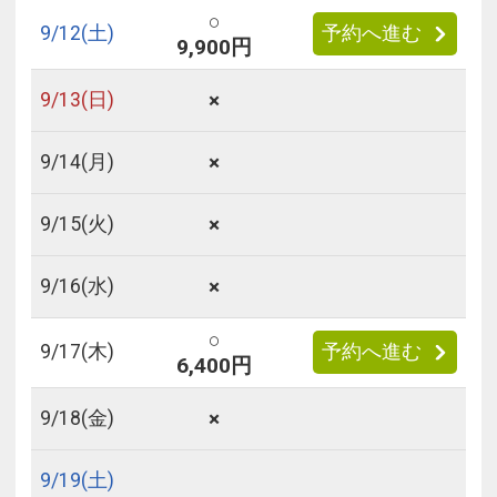
○
9/
12
(土)
予約へ進む
9,900円
×
9/
13
(日)
×
9/
14
(月)
×
9/
15
(火)
×
9/
16
(水)
○
9/
17
(木)
予約へ進む
6,400円
×
9/
18
(金)
9/
19
(土)