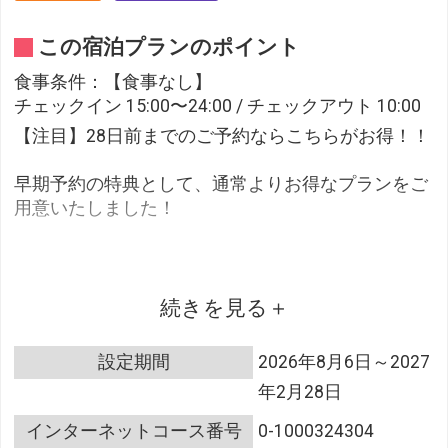
この宿泊プランのポイント
食事条件：【食事なし】
チェックイン 15:00〜24:00 / チェックアウト 10:00
【注目】28日前までのご予約ならこちらがお得！！
早期予約の特典として、通常よりお得なプランをご
用意いたしました！
中村駅まで徒歩１分の好立地♪
続きを見る
□駐車場無料♪
設定期間
2026年8月6日～2027
□加湿機能付空気清浄機
年2月28日
□ウォシュレット全室完備
□Ｗｉ-Ｆｉ全室完備（無料）
インターネットコース番号
0-1000324304
□テレビ