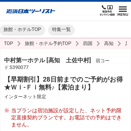
旅館・ホテルTOP
特集一覧
TOP
旅館・ホテル予約TOP
四国
高知
足
中村第一ホテル [高知 土佐中村]
宿コー
ド:S390077
【早期割引】28日前までのご予約がお得
★Ｗｉ-Ｆｉ無料♪【素泊まり】
インターネット限定
当プランは宿泊施設が設定した、ネット予約限
定直接契約プランです。お電話での予約はでき
ません。