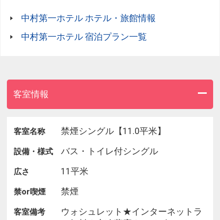
□全室サータ社製ポケットコイルベッド(寝心地が非
中村第一ホテル ホテル・旅館情報
常にソフト)
□空冷蔵庫全室完備（騒音のオン・オフスイッチ
中村第一ホテル 宿泊プラン一覧
付）
□アメニティー（歯ブラシ・シャンプー・リンス・
ドライヤー等）完備
□使い捨てスリッパ♪
□コインランドリー
客室情報
□電子レンジ
禁煙シングル【11.0平米】
客室名称
バス・トイレ付シングル
設備・様式
11平米
広さ
禁煙
禁or喫煙
ウォシュレット★インターネットラ
客室備考