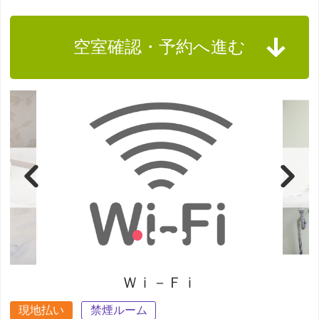
空室確認・予約へ進む
Ｗｉ－Ｆｉ
現地払い
禁煙ルーム