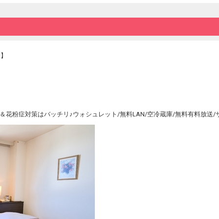
・駐車場無料♪(先着40台)
・コインランドリー！
・無料パソコン（ロビーに設置）
・JR中村駅から徒歩1分圏内！
米】
◆◇◆『ＨＯＴＥＬ ＩＮＦＯ』◇◆◇◆◇
・JR中村駅の目の前に立地。駐車場無料♪
近くには四万十川が流れ、小京都『四万十市
観光、ビジネスの拠点として是非ご利用下さ
・当館2階の「八雲」ではお食事をお楽しみ
四万十市や高知県の食材を使用したお料理を
5＆花粉症対策はバッチリ♪ウォシュレット/無料LAN/空冷蔵庫/無料有料放
◆◇◆◇◆◇◆◇◆◇◆◇◆◇◆◇◆◇◆◇