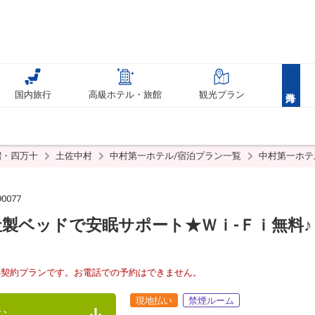
国内旅行
高級ホテル・旅館
観光プラン
摺・四万十
土佐中村
中村第一ホテル/宿泊プラン一覧
中村第一ホテ
0077
製ベッドで安眠サポート★Ｗｉ-Ｆｉ無料♪
接契約プランです。お電話での予約はできません。
現地払い
禁煙ルーム
む