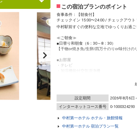
この宿泊プランのポイント
食事条件：【朝食付】
チェックイン 15:00〜24:00 / チェックアウト 1
中村駅前すぐの便利な立地でゆっくりお過ご
≪ご朝食≫
■日替り和朝食（6：30～8：30）
【干物or焼き魚/生卵/四万十のりor味付けの
■お部屋
・テレビ
・加湿機能付空気清浄機
・Ｗｉ-Ｆｉ全室完備（無料）
・全室サータ社製ポケットコイルベッド(寝心
・ウォシュレット全室完備
・空冷蔵庫全室完備（騒音のオン・オフスイ
設定期間
2026年8月6日
・使い捨てスリッパ♪
・アメニティー（歯ブラシ・シャンプー・リ
インターネットコース番号
0-1000324293
■加湿機能付【空気清浄機】を導入！
中村第一ホテル ホテル・旅館情報
・PM2.5＆花粉症対策はバッチリ♪安心・
中村第一ホテル 宿泊プラン一覧
■その他