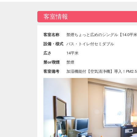
客室情報
客室名称
禁煙ちょっと広めのシングル【14.0平
設備・様式
バス・トイレ付セミダブル
広さ
14平米
禁or喫煙
禁煙
客室備考
加湿機能付【空気清浄機】導入！PM2.