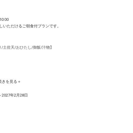
0:00
しいただけるご朝食付プランです。
り/土佐天/おひたし/御飯/汁物】
地が非常にソフト)
続きを見る
ッチ付）
～2027年2月28日
ンス・ドライヤー等）完備
快適な滞在をサポートいたします。