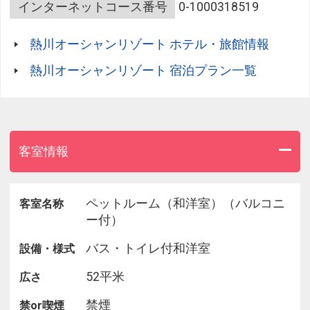
・営業時間：18:00～21:00（L.O 20:30）
インターネットコース番号
0-1000318519
◆朝食：約70種類の豪華和洋ビュッフェ
熱川オーシャンリゾート ホテル・旅館情報
当館の朝食は【肉チャーハン】【静岡茶（ぐり茶）
のお茶漬けコーナー】【鰺フライと七尾たくあんの
熱川オーシャンリゾート 宿泊プラン一覧
タルタルソース】【ニューサマーオレンジのミルク
ジュレ】など 東伊豆のご当地グルメを多数ご用意し
ております！
・営業時間：7:00～9:30（L.O 9:00）
客室情報
《注意事項》
※繁盛期は、ご利用時間の制限を設ける場合がござ
ペットルーム（和洋室）（バルコニ
客室名称
います。
ー付）
※状況により会場が変更となる場合がございます。
バス・トイレ付和洋室
設備・様式
※メニューは季節や仕入れ状況により変更する場合
がございます。
52平米
広さ
※状況により料理の形式がビュッフェからオーダー
バイキング制となる場合がございます。
禁煙
禁or喫煙