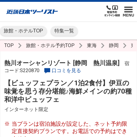
旅館・ホテルTOP
特集一覧
TOP
旅館・ホテル予約TOP
東海
静岡
東
熱川オーシャンリゾート [静岡 熱川温泉]
宿
コード:S220870
口コミを見る
【ビュッフェプラン／1泊2食付】伊豆の
味覚を思う存分堪能♪海鮮メインの約70種
和洋中ビュッフェ
インターネット限定
当プランは宿泊施設が設定した、ネット予約限
定直接契約プランです。お電話での予約はでき