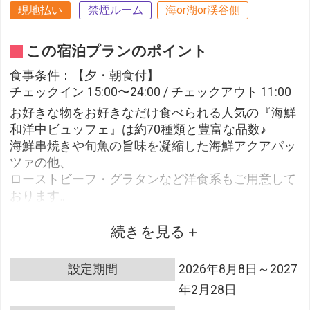
現地払い
禁煙ルーム
海or湖or渓谷側
この宿泊プランのポイント
食事条件：【夕・朝食付】
チェックイン 15:00〜24:00 / チェックアウト 11:00
お好きな物をお好きなだけ食べられる人気の『海鮮
和洋中ビュッフェ』は約70種類と豊富な品数♪
海鮮串焼きや旬魚の旨味を凝縮した海鮮アクアパッ
ツァの他、
ローストビーフ・グラタンなど洋食系もご用意して
おります。
海が見える開放感のあるレストランにて是非ご堪能
ください。
続きを見る
◆夕食：東伊豆の魅力を詰め込んだ海鮮和洋中ビュ
設定期間
2026年8月8日～2027
ッフェ
年2月28日