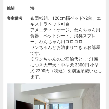
海
眺望
【注意事項※ペットルームご予約のお客様】
・ワンちゃんのお預かりは致しかねます。
布団×3組、120cm幅ベッド×2台、エ
客室備考
・狂犬病及び混合ワクチン接種をしていることを前
キストラベッド×1台
提とさせていただきます。
アメニティ：ケージ、わんちゃん用
・室内犬のみの受け入れです。
食器、ペットシート、消臭スプレ
・咬癖のあるワンちゃんは受け入れできません。
ー、わんちゃん用コロコロ
・トイレはなるべく室外でお済ませください。
ワンちゃんとお泊まりできるお部屋
・ベッドや布団の上にワンちゃんを乗せないようお
です。
願い致します。
※ワンちゃんのご宿泊代として1頭
・お食事中ワンちゃんはお部屋でお留守番です。ワ
につき大型犬・中型犬 3300円 小型
ンちゃん用の食事は普段食べ慣れた物をお持ちくだ
犬 2200円（税込）を別途頂戴いたし
さい。
ます。
・お部屋・ドッグラン以外では必ずリードを着用し
てください。
・ワンちゃん同士のトラブルに関してはお客様が責
任を持って対処してくださいますようお願い致しま
す。