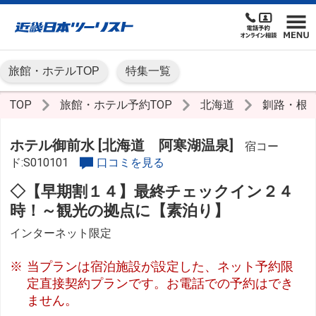
旅館・ホテルTOP
特集一覧
TOP
旅館・ホテル予約TOP
北海道
釧路・根
ホテル御前水 [北海道 阿寒湖温泉]
宿コー
ド:S010101
口コミを見る
◇【早期割１４】最終チェックイン２４
時！～観光の拠点に【素泊り】
インターネット限定
当プランは宿泊施設が設定した、ネット予約限
定直接契約プランです。お電話での予約はでき
ません。