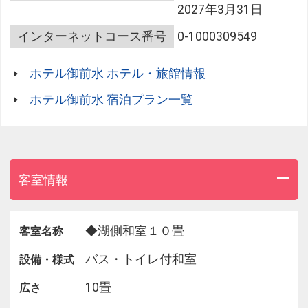
2027年3月31日
阿寒湖温泉の泉質は「単純泉」。
インターネットコース番号
0-1000309549
神経痛や筋肉痛に効能がある源泉を、贅沢にかけ流
ししています。
ホテル御前水 ホテル・旅館情報
２種の湯温「４２℃」「４０℃」に調整した浴槽を
ホテル御前水 宿泊プラン一覧
ご用意しています。
お好みで何度でもご入浴ください。
とても温まるとのお声をいただいています。
岩に囲まれた露天風呂もお楽しみください。
客室情報
■コーヒー無料サービス■
◆湖側和室１０畳
客室名称
ロビーにてモーニングコーヒーの無料サービスを実
バス・トイレ付和室
設備・様式
施しています。
（～１０:００まで）
10畳
広さ