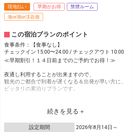
現地払い
早期がお得
禁煙ルーム
海or湖or渓谷側
この宿泊プランのポイント
食事条件：【食事なし】
チェックイン 15:00〜24:00 / チェックアウト 10:00
≪早期割引！１４日前までのご予約でお得！≫
夜通し利用することが出来ますので、
観光のご都合で到着が遅くなる＆出発が早い方に、
ピッタリの素泊りプランです。
コンビニまで徒歩１分、なにかと安心です。
また、温泉街には飲食店がたくさんありますので、
続きを見る
ご案内もいたします！
設定期間
2026年8月14日～
■温泉■～源泉かけ流し１００％（泉質：単純泉）～