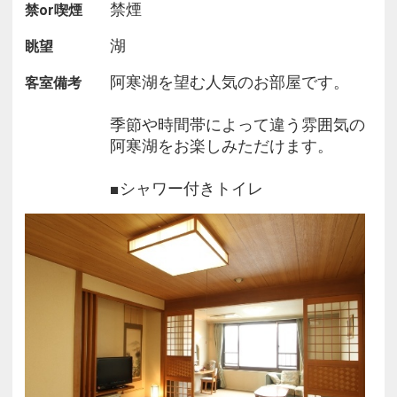
■アクセス・周辺環境■
禁煙
禁or喫煙
湖
眺望
阿寒湖遊覧船乗り場・・・・・（ホテル裏）徒歩１
分
阿寒湖を望む人気のお部屋です。
客室備考
アイヌコタン・・・・・・・・徒歩５分
コンビニ・・・・・・徒歩１分
季節や時間帯によって違う雰囲気の
釧路市内・・・・・・車で約１時間２０分
阿寒湖をお楽しみただけます。
北見市内・・・・・・車で約１時間２０分
帯広市内・・・・・・車で約２時間１０分
■シャワー付きトイレ
釧路空港・・・・・・車で約５５分
女満別空港・・・・・車で約１時間３０分
中標津空港・・・・・車で約１時間４０分