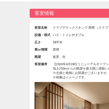
客室情報
客室名称
クラブデラックスキング 禁煙 （クラブ
設備・様式
バス・トイレ付ダブル
広さ
38平米
禁or喫煙
禁煙
眺望
夜景、街
客室備考
【2026年4月28日リニューアルオープ
地上250mからの眺望を最大限に堪能
※北側と南側にお部屋がございますが
※画像はイメージです。