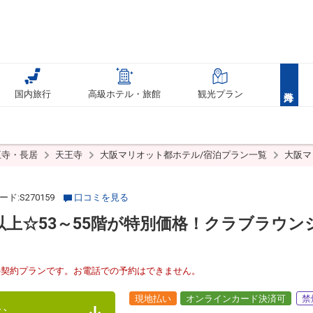
国内旅行
高級ホテル・旅館
観光プラン
王寺・長居
天王寺
大阪マリオット都ホテル/宿泊プラン一覧
大阪マ
ド:S270159
口コミを見る
上250ｍ以上☆53～55階が特別価格！クラブラ
接契約プランです。お電話での予約はできません。
現地払い
オンラインカード決済可
禁
む