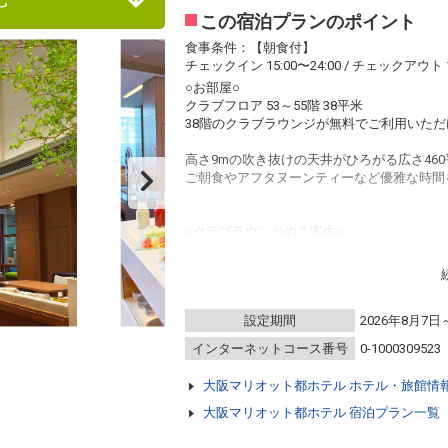
この宿泊プランのポイント
食事条件：【朝食付】
チェックイン 15:00〜24:00 / チェックアウト 1
○お部屋○
クラブフロア 53～55階 38平米
38階のクラブラウンジが無料でご利用いた
高さ9mの吹き抜けの天井がひろがる広さ46
ご朝食やアフタヌーンティーなど優雅な時間
○クラブラウンジのご案内○
【営業時間】
6:30～22:00
設定期間
2026年8月7日
＜フードプレゼンテーション（セルフサービ
インターネットコース番号
0-1000309523
○ご朝食 6:30～ 7:00（コンチネンタルブレ
7:00～10:00（和洋ブッフェ）
大阪マリオット都ホテル ホテル・旅館情
○ティータイム 10:00～14:30
○アフタヌーンティー 14:30～17:00
大阪マリオット都ホテル 宿泊プラン一覧
○カクテルタイム 17:30～19:30
○バータイム 19:30～21:30