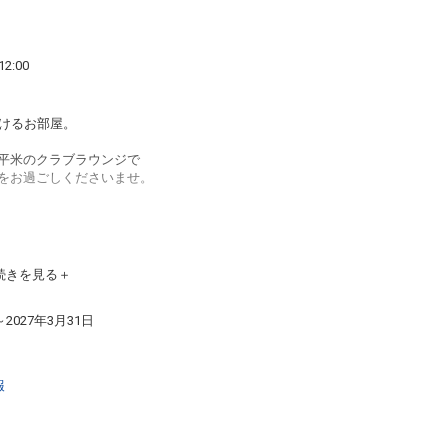
2:00
だけるお部屋。
0平米のクラブラウンジで
をお過ごしくださいませ。
続きを見る
～2027年3月31日
ス）＞
ックファスト）
報