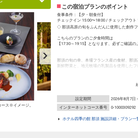
この宿泊プランのポイント
食事条件：【夕・朝食付】
チェックイン 15:00〜18:00 / チェックアウト 1
◇ 那須高原の旬をふんだんに使用した創作フ
こちらのプランのご夕食時間は
【17:30～19:15】となります、必ずご確
那須の旬の幸、本場フランス産の食材、那須
新鮮野菜と、地元牧場の乳製品を使用したフ
まるで皿を額縁にしたアートのような美しい
「全ての客室に美人の湯を」
客室専用風呂には、檜風呂や陶器風呂などお
設定期間
2026年8月7日
プライベート空間にてごゆっくりお過ごしく
コース※イメージ。
インターネットコース番号
0-1000309292
※料理の内容は、仕入れや季節により変更に
(料理写真はイメージです。)
ホテル四季の館 那須 施設詳細・プラン一
■ お子様の受入に関して ■
当館は小学生以下のお子様のご宿泊は承って
ご承知の上、ご予約くださいませ。