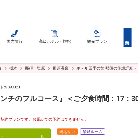
国内旅行
高級ホテル・旅館
観光プラン
東
栃木
那須・塩原
那須温泉
ホテル四季の館 那須の施設詳細
:S090321
チのフルコース』＜ご夕食時間：17：30～
接契約プランです。お電話での予約はできません。
現地払い
禁煙ルーム
む