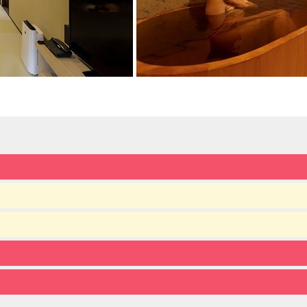
■ 無料送迎のご案内 ■
迎え）JR那須塩原駅西口発【14:35／15:35】
送り) ホテル発【10:00／11:10】
※要事前予約となります。