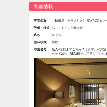
客室情報
客室名称
【檜風呂＋テラス付き】 寛ぎ和室＆ツ
設備・様式
バス・トイレ付和洋室
広さ
53平米
禁or喫煙
禁煙
客室備考
最大4名様までご利用頂けます、和洋室
ベッド2台、布団2組をご用意しており