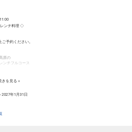
1:00
レンチ料理 ◇
認の上ご予約ください。
高原の
レンチフルコース
料理の数々をお楽しみください。
続きを見る
部屋ごとに趣向の異なる浴槽をご用意。
～2027年1月31日
ださいませ。
なる場合がございます。
覧
おりません。