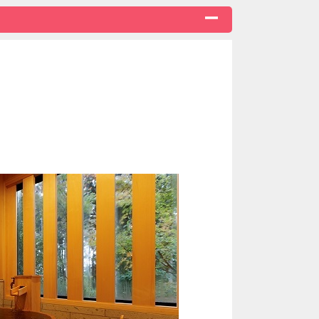
お布団となります。
観点から、
だいております。
フレンチ』
食
基本となります。
、同席での対応が出来かねますので、