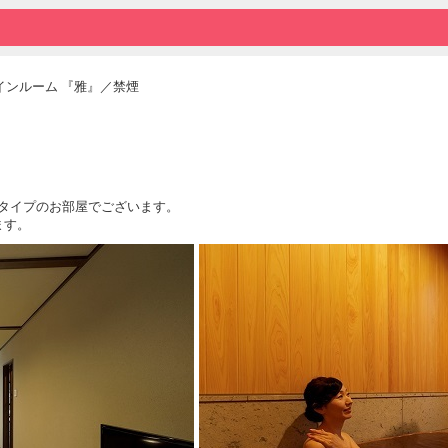
■ お部屋のご案内 ■
1室3名様以上のご予約の場合、ベット2台と
インルーム 『雅』／禁煙
お客様のプライベートなお時間を大切にする
お布団は予め敷いた状態でご用意させていた
■ お食事 ■
[ご夕食]那須の旬の食材を中心とした『本格
[ご朝食]3種の焼き立てパンや地元食溢れる洋
タイプのお部屋でございます。
ます。
■ お食事時間について ■
ご夕食【17:30～19:15】
ご朝食【 7:30～ 8:20 / 9:00～ 9:50】
■ お食事のお席について ■
※お食事の席は、2名様～4名様テーブルが
※5名以上のご予約の場合は仕切りがある為
複数席でのご案内となります。