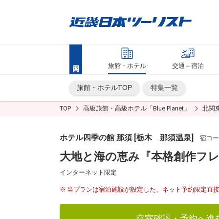
旅館・ホテル
交通＋宿泊
旅館・ホテルTOP
特集一覧
TOP
高級旅館・高級ホテル「Blue Planet」
北関
ホテル四季の館 那須 [栃木 那須温泉]
宿コード
大地と海の恵み『本格創作フレン
インターネット限定
当プランは宿泊施設が設定した、ネット予約限定直
空室確認・予約へ進