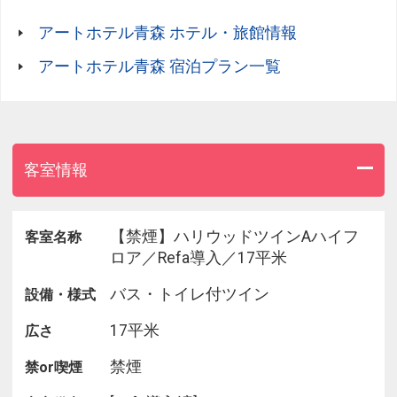
ます。
アートホテル青森 ホテル・旅館情報
【アクセス】※時間は目安です。
アートホテル青森 宿泊プラン一覧
・「JR青森駅」から、徒歩で約15分、車で約3分。
・「JR新青森駅」から、車で約15分。
・「青森空港」から、青森駅行きバスにて約40分。
「新町2丁目」バス停下車、徒歩3分。
・「青森フェリー埠頭」から、青森ベイブリッジ経
客室情報
由にて車で約5分。
【禁煙】ハリウッドツインAハイフ
客室名称
ロア／Refa導入／17平米
バス・トイレ付ツイン
設備・様式
17平米
広さ
禁煙
禁or喫煙