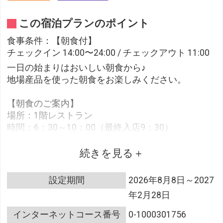
この宿泊プランのポイント
食事条件：【朝食付】
チェックイン 14:00〜24:00 / チェックアウト 11:00
一日の始まりはおいしい朝食から♪
地場産品を使った朝食をお楽しみください。
【朝食のご案内】
場所：1階レストラン
時間：6：30～10：00（最終入店9：30）
内容：地場産品を取り入れた、ビュッフェスタイル
でバラエティー豊富なメニューをご用意していま
続きを見る
す。
設定期間
2026年8月8日～2027
【客室のご案内】
年2月28日
・全館Wifi完備
・海側の客室からは陸奥湾が一望でき、山側の客室
インターネットコース番号
0-1000301756
からは市内の街並み、八甲田連峰を望むことができ