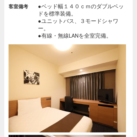
●3モードシャワーヘッド(シングルBを除く)
●ベッド幅１４０ｃｍのダブルベッ
客室備考
一日の疲れを癒やし、新しい一日をさわやかに迎え
ドを標準装備。
ていただくため、
●ユニットバス、３モードシャワ
3モード対応のマッサージ機能付きシャワーヘッド
ー。
を採用！
●有線・無線LANを全室完備。
●全室消臭除菌スプレーリセッシュ完備
●ランドリーコーナー完備
長期のご滞在にもうれしいランドリーコーナーを完
備！
洗濯機、乾燥機のご利用無料！ (洗剤のみ有料で販
売)
●ご好評の便利な立地
広島市の中心部にあり、ビジネスや観光の拠点に最
適！
コンビニは、徒歩1分圏内にローソン・セブンイレ
ブンあり