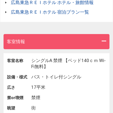
広島東急ＲＥＩホテル ホテル・旅館情報
のみカードキーで出入り可能で安全！
広島東急ＲＥＩホテル 宿泊プラン一覧
●ご宿泊者様専用ラウンジ(15時～24時)
3階ゲストラウンジでは挽きたての豆を使用したコ
ーヒーや紅茶を無料でご用意！
チェックイン後やお休み前のホッとひといきにぜひ
ご利用ください。
客室情報
テイクアウト用カップもご用意いたしております♪
●こだわりの寝具
シングルA 禁煙 【ベッド140ｃｍ Wi-
客室名称
オリジナルベッド「NAGOMI」＆オリジナルピロー
Fi無料】
で皆さまの快眠をサポート！
バス・トイレ付シングル
設備・様式
●全館Wi-Fi利用可能(無料)
17平米
広さ
全館Wi-Fi利用無料！客室には有線LANも完備！
さらに携帯充電器(多機種対応)も全室完備しており
禁煙
禁or喫煙
ます。
街
眺望