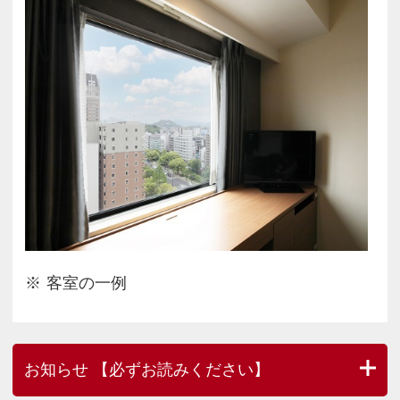
お買い物は、パルコ、デパート(三越・福屋)、東急
ハンズ、スーパー、ドン・キホーテ、本通り商店街
など徒歩10分圏内に多数
お食事は、流川通りや薬研堀通りが徒歩5分圏内、
カフェなどが多数ある袋町も徒歩5分圏内です！
客室の一例
お知らせ 【必ずお読みください】