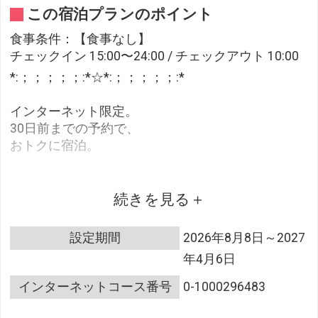
この宿泊プランのポイント
食事条件：【食事なし】
チェックイン 15:00〜24:00 / チェックアウト 10:00
*:；；；；；:*☆*:；；；；；:*
インターネット限定。
30日前までの予約で、
おトクに宿泊。
*:；；；；；:*☆*:；；；；；:*
続きを見る
◇広島東急REIホテルはここがオススメ！◇
設定期間
2026年8月8日～2027
年4月6日
●安心・安全のセキュリティ
エレベーターにはカードキーによるセキュリティー
インターネットコース番号
0-1000296483
システムを採用で安心！
24時～6時は正面エントランスを施錠、ご宿泊者様