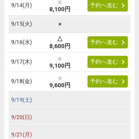
○
9/
14
(月)
予約へ進む
8,100円
×
9/
15
(火)
△
9/
16
(水)
予約へ進む
8,600円
○
9/
17
(木)
予約へ進む
9,100円
○
9/
18
(金)
予約へ進む
9,600円
9/
19
(土)
9/
20
(日)
9/
21
(月)