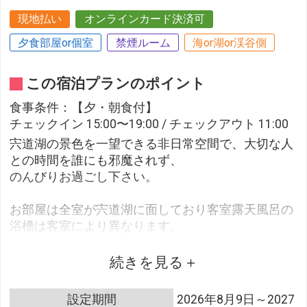
現地払い
オンラインカード決済可
夕食部屋or個室
禁煙ルーム
海or湖or渓谷側
この宿泊プランのポイント
食事条件：【夕・朝食付】
チェックイン 15:00〜19:00 / チェックアウト 11:00
宍道湖の景色を一望できる非日常空間で、大切な人
との時間を誰にも邪魔されず、
のんびりお過ごし下さい。
お部屋は全室が宍道湖に面しており客室露天風呂の
浴槽は客室により異なります。
※203号室と205号室は展望風呂でございます。
※水の3号室、水の5号室、水の6号室は展望風呂
続きを見る
（宍道湖側開放）でございます。
※お部屋のお風呂は温泉です。
設定期間
2026年8月9日～2027