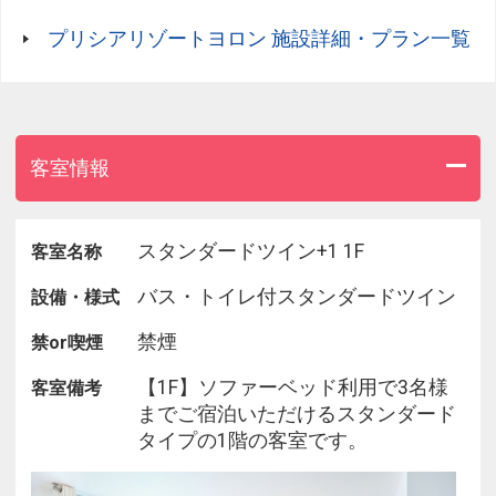
■メニュー内容
プリシアリゾートヨロン 施設詳細・プラン一覧
・和食、洋食などのブッフェスタイル
・各種ドリンク
【宿泊特典】
ヨロンブルーの海を一望できる宿泊者専用ラウンジ
客室情報
では、
オリオンビールや島有泉（与論島唯一の地酒）をは
じめ、
スタンダードツイン+1 1F
客室名称
アルコール・ソフトドリンク・コーヒーを無料でお
楽しみいただけます。
バス・トイレ付スタンダードツイン
設備・様式
ミックスナッツとともに、心ほどけるひとときをお
禁煙
禁or喫煙
過ごしください。
【1F】ソファーベッド利用で3名様
客室備考
までご宿泊いただけるスタンダード
タイプの1階の客室です。