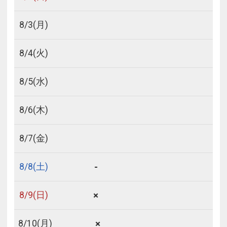
8/
3
(月)
8/
4
(火)
8/
5
(水)
8/
6
(木)
8/
7
(金)
フリーセレクション・クーポンコードのご利用につ
いて
-
8/
8
(土)
フリーセレクションをご利用いただけない商品
×
8/
9
(日)
JR回数券類、ギフト券、外国通貨、直接契約型宿泊プラン、土
産品、旅行積立商品、当社が指定した商品が利用できません。
×
8/
10
(月)