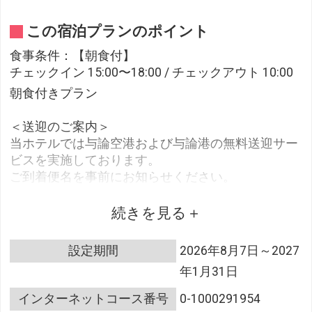
この宿泊プランのポイント
食事条件：【朝食付】
チェックイン 15:00〜18:00 / チェックアウト 10:00
朝食付きプラン
＜送迎のご案内＞
当ホテルでは与論空港および与論港の無料送迎サー
ビスを実施しております。
ご到着便名を事前にお知らせください。
＜朝食＞
続きを見る
■レストラン
・地中海料理レストラン アネリア
設定期間
2026年8月7日～2027
・営業時間：7:00-10:00（ラストオーダー 9:30）
年1月31日
※お食事会場が隣接する炉端焼き ぴきになる場合が
ございます。
インターネットコース番号
0-1000291954