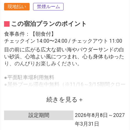
現地払い
禁煙ルーム
この宿泊プランのポイント
食事条件：【朝食付】
チェックイン 14:00〜24:00 / チェックアウト 11:00
目の前に広がる広大な碧い海やパウダーサンドの白
い砂浜、心地よい風につつまれ、心も身体もゆった
り、のんびりお楽しみください。
●平面駐車場利用無料
●屋外プール滞在中無料（※11/16～3/15期間クロー
ズ）
●お子さま用無料レンタル備品あり（ベビーカー、
続きを見る
ベッドガード、おむつ入れ等）
※数に限りがございます。ご利用の際はホテルまで
設定期間
2026年8月8日～2027
事前予約をお願いいたします。
年3月31日
●宮古空港‐ホテル間 無料送迎シャトルサービス ※