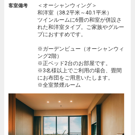
＜オーシャンウィング＞
客室備考
【その他ご案内】
和洋室（38.2平米～40.1平米）
≪注意事項≫
ツインルームに6畳の和室が併設さ
・食物アレルギーをお持ちのお客様は事前にご申告
れた和洋室タイプ。ご家族やグルー
ください。
プにおすすめです。
当日のご申告や重度の症状をお持ちの方は、対応い
たしかねる場合がございます。
※ガーデンビュー（オーシャンウィ
・状況により、館内施設およびレストランの営業内
ング2階）
容を変更する場合がございます。
※正ベッド2台のお部屋です。
・ホテル敷地内において工事が行われている場合が
※3名様以上でご利用の場合、畳間
ございます。
にお布団をご用意いたします。
※館内営業内容や工事に関するご案内は、公式ホー
※全室禁煙ルーム
ムページよりご確認ください。