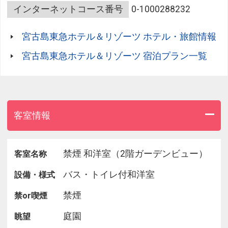
要事前予約
インターネットコース番号
0-1000288232
※送迎をご希望のお客さまは、ご宿泊3日前までに
到着便と到着時間をお知らせください。
宮古島東急ホテル＆リゾーツ ホテル・旅館情報
※みやこ下地島空港‐ホテル間の送迎は行っており
ません。公共の路線バスをご利用ください。
宮古島東急ホテル＆リゾーツ 宿泊プラン一覧
＜お子様の添い寝について＞
添い寝利用の場合は別途、施設使用料を現地にて頂
戴いたします。
料金はお子様のご年齢及びご宿泊日により異なりま
客室情報
す。
詳細は下記『お子様の添い寝について』をご確認く
ださい。
禁煙 和洋室（2階ガーデンビュー）
客室名称
バス・トイレ付和洋室
設備・様式
【館内工事のご案内】
■ラグーンエリアにおける新棟建設工事
禁煙
禁or喫煙
工事期間 2024年3月1日～2027年夏頃予定
※客室からの景観に影響はございません。
庭園
眺望