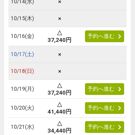
×
10/
14
(水)
×
10/
15
(木)
△
10/
16
(金)
予約へ進む
37,240円
×
10/
17
(土)
×
10/
18
(日)
△
10/
19
(月)
予約へ進む
37,240円
△
10/
20
(火)
予約へ進む
41,440円
△
10/
21
(水)
予約へ進む
34,440円