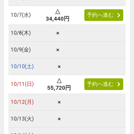
△
10/
7
(水)
予約へ進む
34,440円
×
10/
8
(木)
×
10/
9
(金)
×
10/
10
(土)
△
10/
11
(日)
予約へ進む
55,720円
×
10/
12
(月)
×
10/
13
(火)