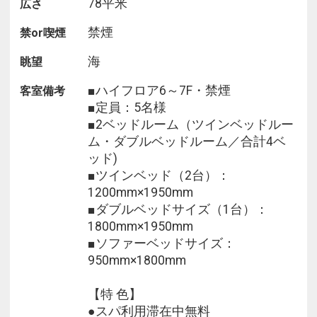
78平米
広さ
※全室禁煙ルームでございます。
※レストラン「天」のディナータイムをご利用の場
禁煙
禁or喫煙
合は、前日までの予約をお願いいたします。
公式ホームページより、「Dinner」→「詳細を見
海
眺望
る」よりご予約下さい。
■ハイフロア6～7F・禁煙
客室備考
※駐車場は有料です（1泊あたり1000円、上限3000
■定員：5名様
円 ※4泊以上は3000円となります）
■2ベッドルーム（ツインベッドルー
※2025年4月以降「早期割プラン」4連泊以上特典
ム・ダブルベッドルーム／合計4ベ
での『E-Card』提供は廃止となります。
ッド)
■ツインベッド（2台）：
1200mm×1950mm
■ダブルベッドサイズ（1台）：
1800mm×1950mm
■ソファーベッドサイズ：
950mm×1800mm
【特 色】
●スパ利用滞在中無料