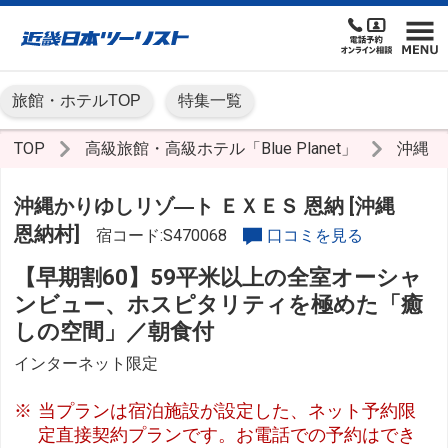
旅館・ホテルTOP
特集一覧
TOP
高級旅館・高級ホテル「Blue Planet」
沖縄
沖縄かりゆしリゾ―ト ＥＸＥＳ 恩納 [沖縄
恩納村]
宿コード:S470068
口コミを見る
【早期割60】59平米以上の全室オーシャ
ンビュー、ホスピタリティを極めた「癒
しの空間」／朝食付
インターネット限定
当プランは宿泊施設が設定した、ネット予約限
定直接契約プランです。お電話での予約はでき