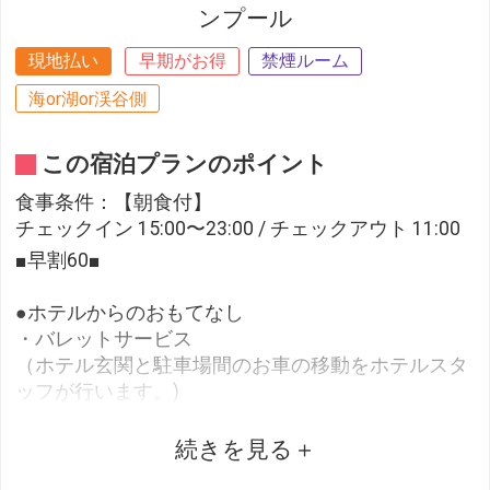
ンプール
現地払い
早期がお得
禁煙ルーム
海or湖or渓谷側
この宿泊プランのポイント
食事条件：【朝食付】
チェックイン 15:00〜23:00 / チェックアウト 11:00
■早割60■
●ホテルからのおもてなし
・バレットサービス
（ホテル玄関と駐車場間のお車の移動をホテルスタ
ッフが行います。)
・バスローブ・ビーチパーカー・セパレートタイプ
のナイトウェアをご用意
続きを見る
（ビーチパーカーはプール、かりゆしビーチへお出