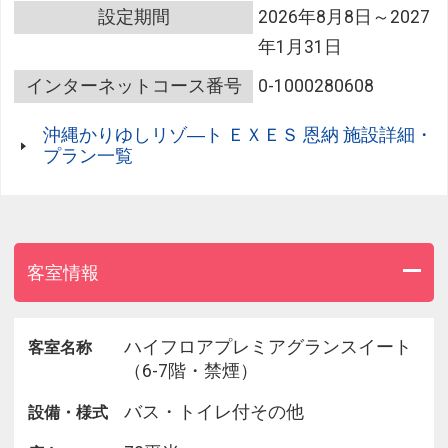
掛けも可能です。）
設定期間
2026年8月8日～2027
年1月31日
●館内施設のご案内
・フィットネスジムご利用無料 ⇒ 5：00～22：
インターネットコース番号
0-1000280608
00（最終受付 21：00）
・インドアプールご利用無料 ⇒ 8：00～22：00
沖縄かりゆしリゾ―ト ＥＸＥＳ 恩納 施設詳細・
・ガーデンプールご利用無料 ⇒ 4～10月 9：00～
プラン一覧
22：00
※屋外プールのご利用は、時期により営業時間が変
更になる場合がございます。
・エステサロン「CREER DU SPA」 ⇒ 10：00～21：
00（最終受付20：00) ※年中無休
客室情報
・アクアスペース（有料） ⇒15：00～23：00（最
終受付22：30）
・コインランドリー （有料） ⇒ 24時間営業（3
ハイフロアプレミアグランスイート
客室名称
階）
（6-7階・禁煙）
・KBCショップ ⇒ 7：00～22：00
バス・トイレ付その他
設備・様式
【注意事項】