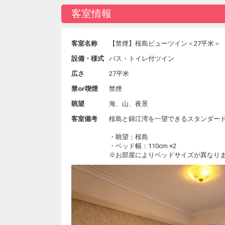
客室情報
客室名称
【禁煙】桜島ビューツイン＜27平米＞
設備・様式
バス・トイレ付ツイン
広さ
27平米
禁or喫煙
禁煙
眺望
海、山、夜景
客室備考
桜島と錦江湾を一望できるスタンダー
・眺望：桜島
・ベッド幅：110cm ×2
※お部屋によりベッドサイズが異なり