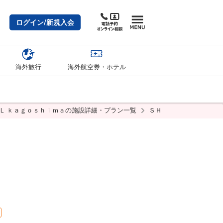
ログイン/新規入会
海外旅行
海外航空券・ホテル
ＥＬ ｋａｇｏｓｈｉｍａの施設詳細・プラン一覧
ＳＨＩＲＯＹＡＭＡ ＨＯ