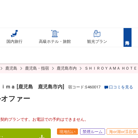
国内旅行
高級ホテル・旅館
観光プラン
鹿児島
鹿児島・指宿
鹿児島市内
ＳＨＩＲＯＹＡＭＡ ＨＯＴ
ｉｍａ [鹿児島 鹿児島市内]
宿コード:S460017
口コミを見る
ャルオファー
接契約プランです。お電話での予約はできません。
現地払い
禁煙ルーム
海or湖or渓谷側
む