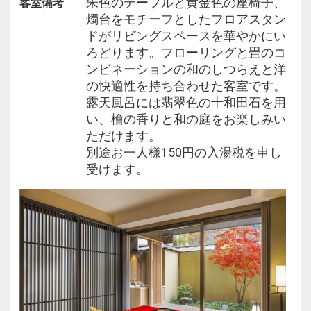
朱色のテーブルと黄金色の座椅子、
客室備考
だける無料の送迎サービスをご用意しております。
燭台をモチーフとしたフロアスタン
また、JR京都駅からはMKタクシーによる無料送迎
ドがリビングスペースを華やかにい
も承ります。
ろどります。フローリングと畳のコ
（事前予約 3日前まで）
ンビネーションの和のしつらえと洋
の快適性を持ち合わせた客室です。
※写真はイメージです。
露天風呂には翡翠色の十和田石を用
※全室禁煙室でのご用意となります。
い、檜の香りと和の庭をお楽しみい
※当プランはMarriott Bonvoy プログラム対象外とな
ただけます。
ります。
別途お一人様150円の入湯税を申し
受けます。
■施設について■
レストランやカフェ、会議・宴会場、プライベート
スパ、そして伝統の風格に現代的なエッセンスが加
えられた日本庭園など、四季を通じここでしか得ら
れない特別な旅の体験を提供いたします。