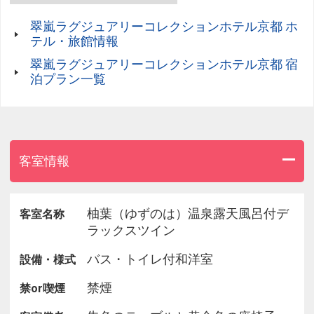
い。
翠嵐ラグジュアリーコレクションホテル京都 ホ
＜ご朝食＞
テル・旅館情報
レストラン「京 翠嵐」でお愉しみいただけるシェフ
翠嵐ラグジュアリーコレクションホテル京都 宿
のこだわりが感じられる和と洋2つのご朝食をご用
泊プラン一覧
意しております。
嵐山を借景とした日本庭園を望む邸宅空間で、素晴
らしい一日のはじまりをお過ごしください。
＜嵐山ディライト＞
客室情報
ご宿泊者様限定のシャンパンフリーフローサービス
です。
夕刻のお時間に、嵐山の美しい景色を望むカフェ
柚葉（ゆずのは）温泉露天風呂付デ
客室名称
「茶寮 八翠」にてお愉しみいただけます。
ラックスツイン
（ソフトドリンクのご用意もございます。）
バス・トイレ付和洋室
設備・様式
＜無料送迎サービスについて＞
禁煙
禁or喫煙
嵐山主要2駅（JR嵯峨嵐山駅もしくは京福電鉄嵐山
駅）からホテルまでの片道を人力車にてお越しいた