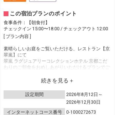
この宿泊プランのポイント
食事条件：【朝食付】
チェックイン 15:00〜18:00 / チェックアウト 12:00
[ プラン内容 ]
素晴らしいお庭をご覧いただける、レストラン【京
翠嵐】にて
翠嵐 ラグジュアリーコレクションホテル 京都こだ
わりのご朝食をおめしあがりいただけるプランでご
ざいます。
続きを見る
清らかな保津川の流れと悠久の稜線が織りなす翠の
自然美を望む別邸「翠嵐 ラグジュアリーコレクショ
設定期間
2026年8月12日～
ンホテル 京都」で、春の満開の桜、夏の豊かな緑と
2026年12月30日
清流、嵐山の錦織る紅葉、そして冬の白銀の雪景色
と、日本らしい四季折々の自然美をご堪能くださ
インターネットコース番号
0-1000272673