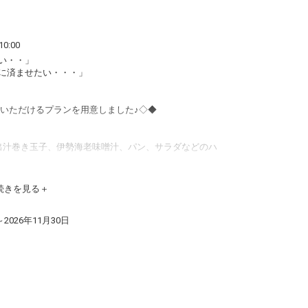
0:00
い・・」
に済ませたい・・・」
りいただけるプランを用意しました♪◇◆
出汁巻き玉子、伊勢海老味噌汁、パン、サラダなどのハ
浴場もご利用いただけます。
続きを見る
～2026年11月30日
す。