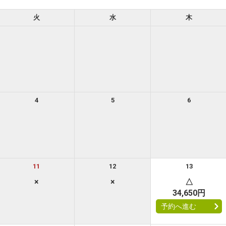
火
水
木
4
5
6
11
12
13
×
×
△
34,650円
予約へ進む