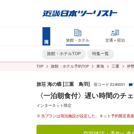
旅館・ホテル
交通＋宿泊
旅館・ホテルTOP
特集一覧
TOP
旅館・ホテル予約TOP
東海
三重
伊
旅荘 海の蝶 [三重 鳥羽]
宿コード:S240051
〈一泊朝食付〉遅い時間のチェ
インターネット限定
当プランは宿泊施設が設定した、ネット予約限定直
空室確認・予約へ進