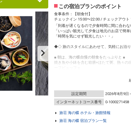
この宿泊プランのポイント
食事条件：【朝食付】
チェックイン 15:00〜22:00 / チェックアウト 1
「到着が遅くなるので夕食時間に間に合わな
「いっぱい観光して夕食は地元のお店で簡単
「時間を気にせず観光したい・・」
◆◇ 旅のスタイルにあわせて、気軽にお泊
■ 朝は、海の蝶自慢の朝食をたっぷりと ■
焼き魚や小鉢を含む箱膳+ほたて粥、熱々の
ーフビュッフェ
もちろん、海を眺めながら入れる海の蝶の大
設定期間
2026年8月9日
◆食事
・このプランには、夕食はついていません。
インターネットコース番号
0-1000271458
・朝食は広間で和食を用意させていただきま
旅荘 海の蝶 ホテル・旅館情報
◆周辺の観光施設
旅荘 海の蝶 宿泊プラン一覧
・伊勢神宮 （車で約20分）
・おかげ横丁 （車で約20分）