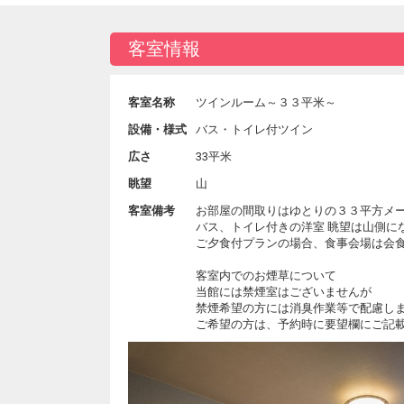
客室情報
客室名称
ツインルーム～３３平米～
設備・様式
バス・トイレ付ツイン
広さ
33平米
眺望
山
客室備考
お部屋の間取りはゆとりの３３平方メ
バス、トイレ付きの洋室 眺望は山側に
ご夕食付プランの場合、食事会場は会
客室内でのお煙草について
当館には禁煙室はございませんが
禁煙希望の方には消臭作業等で配慮し
ご希望の方は、予約時に要望欄にご記