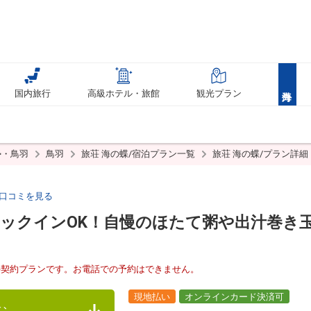
国内旅行
高級ホテル・旅館
観光プラン
勢・鳥羽
鳥羽
旅荘 海の蝶/宿泊プラン一覧
旅荘 海の蝶/プラン詳
口コミを見る
ックインOK！自慢のほたて粥や出汁巻き
接契約プランです。お電話での予約はできません。
現地払い
オンラインカード決済可
む