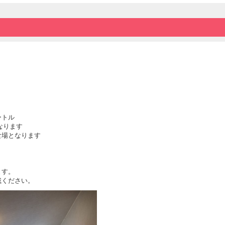
・鳥羽水族館 （車で約10分）
・ミキモト真珠島 （車で約10分）
◆海の蝶・近鉄鳥羽駅間は、無料の送迎バス
※14時30分～18時の間 毎時00分、30分発
◆ご案内
チェックイン：15時～
チェックアウト：10時
ートル
※入湯税として大人150円を別途頂戴いたし
なります
※当館や当館周辺にはレストラン等ございま
食場となります
※当日お越し頂いてからのご夕食注文は出来
※季節により三重県産以外の国内産イセエビ
ます。
載ください。