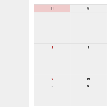
日
月
2
3
9
10
-
×