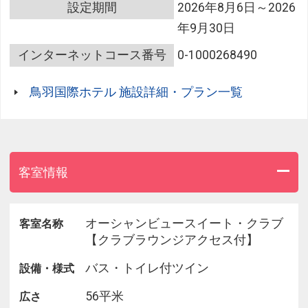
る方は、ご予約時にお知らせください。
設定期間
2026年8月6日～2026
※ご希望のご夕食時間をお知らせください。（時間
年9月30日
17：30～もしくは 20：00前後）
インターネットコース番号
0-1000268490
■ご朝食■
鳥羽国際ホテル 施設詳細・プラン一覧
海を一望できるレストランで和洋ブッフェをお楽し
みいただけます。
客室情報
■AMENITY■
御木本製薬が当ホテルのために独自に開発した香り
のよいアメニティ（シャンプー・コンディショナ
オーシャンビュースイート・クラブ
客室名称
ー・ボディーソープ・ハンドソープ）をご用意して
【クラブラウンジアクセス付】
おります。
バス・トイレ付ツイン
設備・様式
56平米
広さ