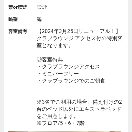
■大浴場のご案内■
禁煙
禁or喫煙
ホテルに大浴場はございませんが、鳥羽国際ホテル
敷地内の旅館「潮路亭」の湯処「常若の湯」をご利
海
眺望
用頂けます。ホテルより徒歩約３分です。（お車で
の送迎もいたします。）
【2024年3月25日リニューアル！】
客室備考
クラブラウンジ アクセス付の特別客
室となります。
※客室のルームウェアでのご移動はご遠慮いただい
◎客室特典
ております。
・クラブラウンジアクセス
※大人の方は大浴場をご利用の場合、入湯税(1泊に
・ミニバーフリー
つき150円)を頂戴いたします。
・クラブラウンジでのご朝食
※3名でご利用の場合、備え付けの2
台のベッド以外にエキストラベッド
をご用意します。
※フロア/5・6・7階