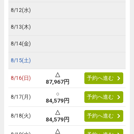
8/
12
(水)
8/
13
(木)
8/
14
(金)
8/
15
(土)
△
8/
16
(日)
予約へ進む
87,967円
○
8/
17
(月)
予約へ進む
84,579円
△
8/
18
(火)
予約へ進む
84,579円
△