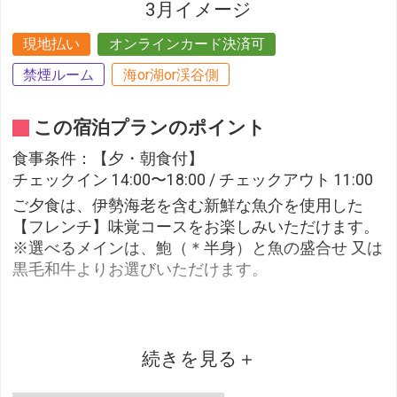
3月イメージ
現地払い
オンラインカード決済可
禁煙ルーム
海or湖or渓谷側
この宿泊プランのポイント
食事条件：【夕・朝食付】
チェックイン 14:00〜18:00 / チェックアウト 11:00
ご夕食は、伊勢海老を含む新鮮な魚介を使用した
【フレンチ】味覚コースをお楽しみいただけます。
※選べるメインは、鮑（＊半身）と魚の盛合せ 又は
黒毛和牛よりお選びいただけます。
■ご夕食■
・【フレンチ】味覚コースをご用意いたします。
続きを見る
※食材・飲料に関してアレルギー等による制限があ