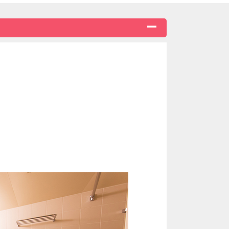
の国」まで車で約6分
物楽園」まで車で約20分
ーナ」まで車で約15分
大会、キャンプ練習場の会場が多数！
ュージックタウン音市場、吉の浦公園など）
。