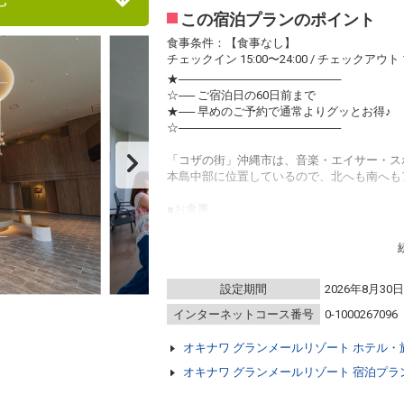
この宿泊プランのポイント
食事条件：【食事なし】
チェックイン 15:00〜24:00 / チェックアウト 1
★────────────────────
☆── ご宿泊日の60日前まで
★── 早めのご予約で通常よりグッとお得♪
☆────────────────────
「コザの街」沖縄市は、音楽・エイサー・ス
本島中部に位置しているので、北へも南へも
■お食事
※本プランに食事は含まれておりません。
【グランメールのおすすめポイント】
■サポートアイテム無料レンタル※数に限り
設定期間
2026年8月30
＜貸出時間＞15：00～22：00
■屋内プール＆サウナ（ご宿泊者は無料）
インターネットコース番号
0-1000267096
＜営業時間＞通年／8：00～21：00（遊泳20
■フィットネスルーム（ご宿泊者は無料）
オキナワ グランメールリゾート ホテル・
＜営業時間＞6：00～24：00
※運動靴はご持参ください。タオルは完備。
オキナワ グランメールリゾート 宿泊プラ
■お子様連れファミリーに嬉しいキッズアイ
■240台の無料駐車場