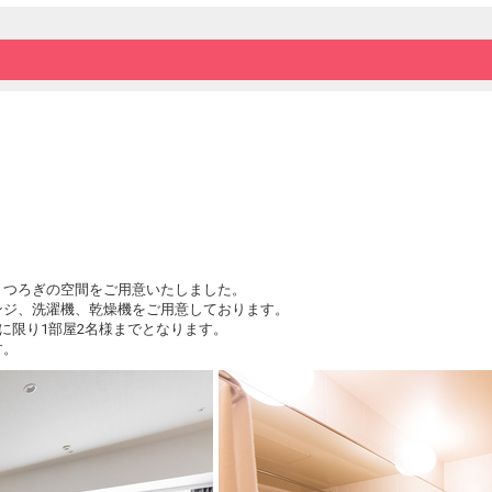
【近隣施設のご案内】
■大人も子供も楽しめる動物園「沖縄こども
■植物観賞と可愛い動物にふれあえる「東南植
■県内最大のイベントフロアを持つ「沖縄アリ
その他、ホテル近隣にはスポーツイベントや
（沖縄市体育館、県総合運動公園、コザ・ミ
※移動時間は交通状況により前後いたします
くつろぎの空間をご用意いたしました。
ンジ、洗濯機、乾燥機をご用意しております。
に限り1部屋2名様までとなります。
す。