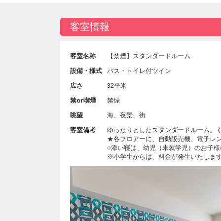
客室情報
客室名称
【禁煙】スタンダードルーム
設備・様式
バス・トイレ付ツイン
広さ
32平米
禁or喫煙
禁煙
眺望
海、夜景、街
客室備考
ゆったりとしたスタンダードルーム。
★各フロアーに、自動販売機、電子レ
○添い寝は、幼児（未就学児）のお子様
※小学生からは、料金が発生いたしま