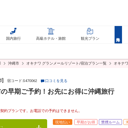
国内旅行
高級ホテル・旅館
観光プラン
部
沖縄市
オキナワ グランメールリゾート/宿泊プラン一覧
オキナワ
]
宿コード:S470062
口コミを見る
日前の早期ご予約！お先にお得に沖縄旅行
接契約プランです。お電話での予約はできません。
現地払い
早期がお得
禁煙ルーム
む