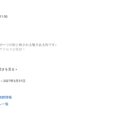
1:00
ポーツの街と称される魅力ある街です♪
アクセスが良好！
続きを見る
がございます。
日～2027年3月31日
：45まで）
旅館情報
ン一覧
テムが豊富♪