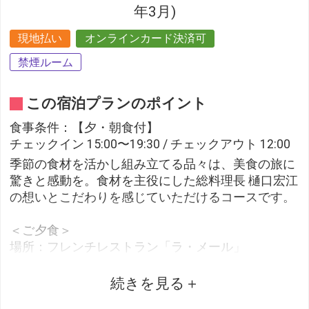
年3月)
現地払い
オンラインカード決済可
禁煙ルーム
この宿泊プランのポイント
食事条件：【夕・朝食付】
チェックイン 15:00〜19:30 / チェックアウト 12:00
季節の食材を活かし組み立てる品々は、美食の旅に
驚きと感動を。食材を主役にした総料理長 樋口宏江
の想いとこだわりを感じていただけるコースです。
＜ご夕食＞
場所：フレンチレストラン「ラ・メール」
時間：17:30～21:00（L.O.19:30）
内容：海の幸フランス料理「デギュスタシオン」
続きを見る