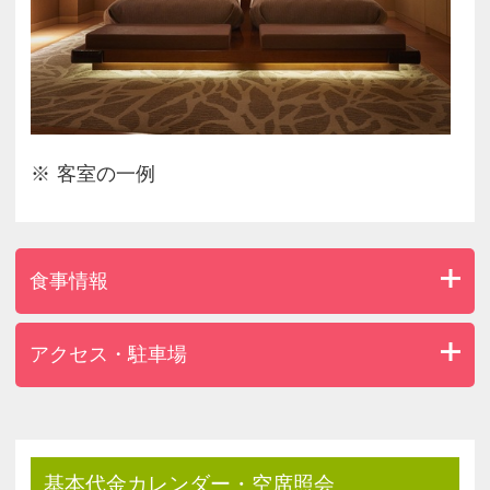
＜ご予約に際して＞
○画像はイメージです。
○ゆっくりとお食事をお楽しみいただく方におすす
めのコースです。
○1グループ10名様までのご対応とさせていただいて
客室の一例
おります。
○グループの皆様同一のコースとさせていただきま
す。
○ご夕食のルームサービスはいたしかねます。
食事情報
○ご宿泊者様専用のゲストラウンジ、スパ＆サウナ
（浴場）、フィットネスジムをご利用いただけま
す。
アクセス・駐車場
○全室Wi-Fiを完備しております。
○客室冷蔵庫内のお飲み物を無料でご利用いただけ
ます。
○レストランのご利用は小学生以上とさせていただ
きます。
基本代金カレンダー・空席照会