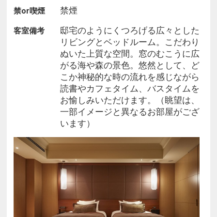
○海の恵み
禁煙
禁or喫煙
○大地の恵み
○スープ
邸宅のようにくつろげる広々とした
客室備考
○鮑料理
リビングとベッドルーム。こだわり
○伊勢海老料理
ぬいた上質な空間。窓のむこうに広
○肉料理
がる海や森の景色。悠然として、ど
○アヴァンデセール または フロマージュ
こか神秘的な時の流れを感じながら
○デセール
読書やカフェタイム、バスタイムを
○コーヒー
お愉しみいただけます。（眺望は、
一部イメージと異なるお部屋がござ
います）
＜ご朝食＞
場所：フレンチレストラン「 ラ・メール 」／和食
「 浜木綿 」
時間：07:00～10:30（L.O.10:00）
内容：下記より、当日お選びいただけます。
○洋食「ブレックファスト」 ～フレンチレストラン
「ラ・メール」～
○和食「浜木綿の朝餉膳」 ～和食「浜木綿」～