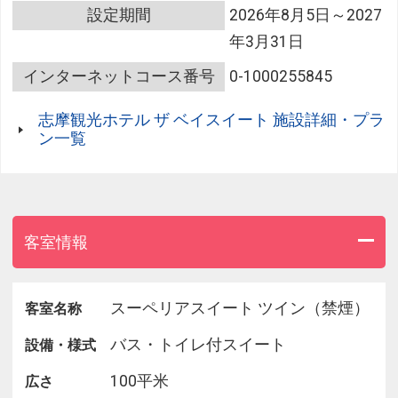
～メニュー～
設定期間
2026年8月5日～2027
(2026年4月～9月)
年3月31日
○アミューズ ブーシュ
○魚料理
インターネットコース番号
0-1000255845
○野菜料理
○海の恵み
志摩観光ホテル ザ ベイスイート 施設詳細・プラ
○大地の恵み
ン一覧
○スープ
○鮑料理
○伊勢海老料理
○肉料理
○アヴァンデセール
客室情報
○デセール
○コーヒー
スーペリアスイート ツイン（禁煙）
客室名称
(2026年10月～2027年3月)
バス・トイレ付スイート
設備・様式
○アミューズ ブーシュ
○魚料理
100平米
広さ
○野菜料理