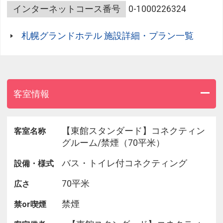
快適アクセス
インターネットコース番号
0-1000226324
JR札幌駅南口より地下1階へ
札幌グランドホテル 施設詳細・プラン一覧
地下鉄南北線改札へ向かい改札右側を抜け
「札幌駅前地下歩行空間」を進み
8番出口横に札幌グランドホテル専用入口あり 徒歩
約10分
客室情報
空港連絡バス停留所「札幌グランドホテル前」
ホテル駐車場前からの乗降で新千歳空港まで乗換不
要
【東館スタンダード】コネクティン
客室名称
グルーム/禁煙（70平米）
バス・トイレ付コネクティング
設備・様式
70平米
広さ
禁煙
禁or喫煙