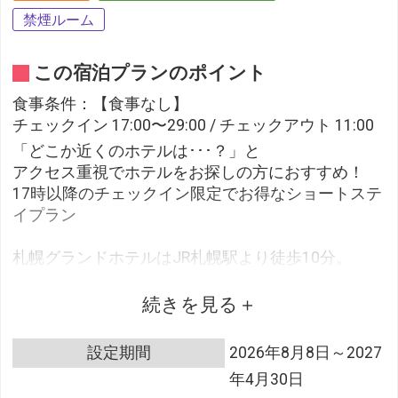
禁煙ルーム
この宿泊プランのポイント
食事条件：【食事なし】
チェックイン 17:00〜29:00 / チェックアウト 11:00
「どこか近くのホテルは･･･？」と
アクセス重視でホテルをお探しの方におすすめ！
17時以降のチェックイン限定でお得なショートステ
イプラン
札幌グランドホテルはJR札幌駅より徒歩10分。
札幌駅前通地下歩行空間に直結で、利便性が高く充
実したアクセス。
続きを見る
移動の多いご滞在にも最適な立地です。
設定期間
2026年8月8日～2027
■ホテルへのアクセス■
年4月30日
JR札幌駅、大通駅へ地下歩行空間直結で悪天候でも